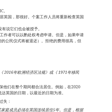
IC。
移居英国，那很好。个案工作人员将重新检查英国
没有说它们也会被授予。
例工作者可以以酌处权考虑申请。但是，如果申请
0英镑的公民仪式将被退还）。拒绝的费用很高，但
《
2016
年欧洲经济区法规》或《
1971
年移民
他们在整个期间都合法居住。例如，在2020
次抵达英国的日期，以最近的日期为准。
过失：
其家庭成员必须在英国连续居住
5
年。但是，根据