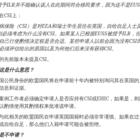
授予
ILR
并不能确认该人在此期间符合移民要求，因为这不是
EUS
在CSI上：
病保险（
CSI
）是对
EEA
和瑞士学生居住在英国，自给自足人士
则必须考虑为什么没有
CSI
。如果某人已根据
EUSS
被授予
ILR
，
自己行使酌情决定权是否合适。某些申请人以前会因为没有
CSI
必须评估给出的原因以及为何他们后来没有获得
CSI
。
的先前版本未提及CSI。
这是什么意思？
国公民身份的欧盟国民将在申请前十年内被特别询问其在英国的
信息和证据。
案例工作者必须确定申请人是否应持有CSI或EHIC，如果是
以酌情使用其酌情权来批准该申请。
与此相关的欧盟国民在申请英国国籍时必须非常谨慎。如果在过去
或自给自足，那么他们入籍申请可能会被拒绝。
是不申请？