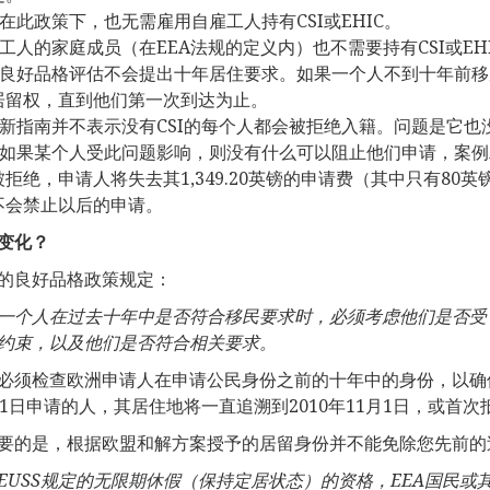
在此政策下，也无需雇用自雇工人持有CSI或EHIC。
工人的家庭成员（在EEA法规的定义内）也不需要持有CSI或EH
良好品格评估不会提出十年居住要求。如果一个人不到十年前
居留权，直到他们第一次到达为止。
新指南并不表示没有CSI的每个人都会被拒绝入籍。问题是它也
如果某个人受此问题影响，则没有什么可以阻止他们申请，案
被拒绝，申请人将失去其1,349.20英镑的申请费（其中只有8
不会禁止以后的申请。
变化？
的良好品格政策规定：
一个人在过去十年中是否符合移民要求时，必须考虑他们是否受
约束，以及他们是否符合相关要求。
必须检查欧洲申请人在申请公民身份之前的十年中的身份，以确保
月1日申请的人，其居住地将一直追溯到2010年11月1日，或首
要的是，根据欧盟和解方案授予的居留身份并不能免除您先前的
EUSS
规定的无限期休假（保持定居状态）的资格，
EEA
国民或