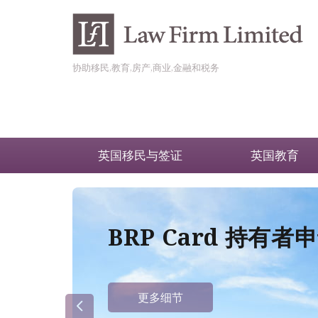
协助移民,教育,房产,商业,金融和税务
英国移民与签证
英国教育
BRP Card 持有
更多细节