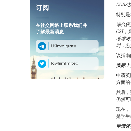
EUSS
订阅
特别是
综合疾
在社交网络上联系我们并
CSI
，
了解最新消息
考虑对
时，您
UKImmigrate
该指南
lawfirmlimited
实际上
申请英
方面的
然后，
仍然可
现在，
是学生
申请还