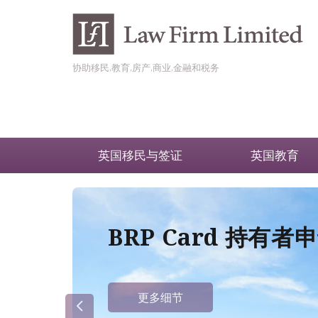
协助移民,教育,房产,商业,金融和税务
英国移民与签证
英国教育
BRP Card 持有
更多细节