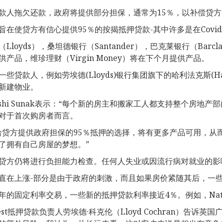
款人拖欠还款，政府将提供部分担保，通常为15％，以补偿贷方
旨在使贷方有信心提供95％的按揭抵押贷款-其中许多是在Covi
Lloyds），桑坦德银行（Santander），巴克莱银行（Barcl
供产品，维珍理财（Virgin Money）将在下个月提供产品。
一些贷款人，例如劳埃德(Lloyds)银行集团旗下的哈利法克斯(H
新建物业。
ishi Sunak表示：“每个新的房主和搬家工人都支持整个房
对于首次购房者而言。
给贷方提供政府担保的95％抵押的选择，将有更多产品可用，从
了拥有自己房屋的梦想。”
贷方仍将进行负担能力检查。任何人失业或因流行病对就业的影
直在上涨-部分是由于政府的刺激，而且如果房价紧随其后，一
年的固定利率交易，一些新的抵押贷款利率接近4％。例如，NatW
West抵押贷款负责人劳埃德·科克伦（Lloyd Cochran）告