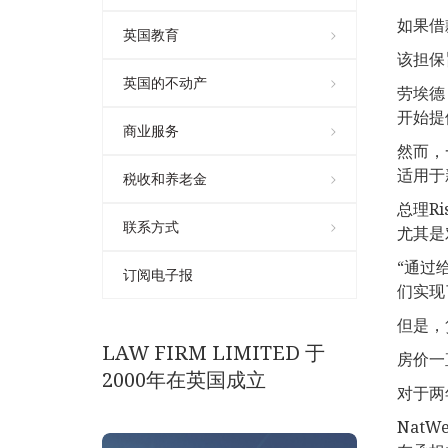
如果借
英国教育
该担保
英国的不动产
劳埃德（
开始提
商业服务
然而，
适用于
税收和养老金
总理R
联系方式
尤其是
“通过
订阅电子报
们实现
但是，
LAW FIRM LIMITED 于
房价一
2000年在英国成立
对于两
Nat