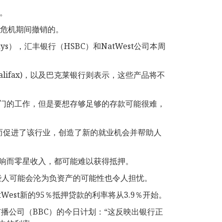
。
d危机期间撤销的。
ays），汇丰银行（HSBC）和NatWest公司本周
alifax)，以及巴克莱银行则表示，这些产品将不
地产部门的工作，但是要想存够足够的存款可能很难，
而促进了该行业，创造了新的就业机会并帮助人
响而零星收入，都可能难以获得抵押。
些人可能会沦为负资产的可能性也令人担忧。
est新的95％抵押贷款的利率将从3.9％开始。
诉英国广播公司（BBC）的今日计划：“这反映出银行正