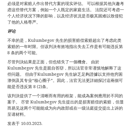
必须是对索赔人作出替代方案的现实评估。 可以根据其他兴趣考
虑这些替代方案，例如一个人既定的家庭生活。 法院还可考虑一
个人经济状况下降的影响，以及经济状况是否极其困难以致侵犯
了他的人格尊严。
评论
不幸的是，Kulumbegov 先生的损害赔偿索赔超出了考虑此类
索赔的一年时限。但该判决有效地指出失去工作是有可能违反第
8 条的两个可能。
尽管判決結果是正面，但也错失了一個機會。 由於
Kulumbegov 先生是親自答辯，所以法官非常谨慎地解释了这
些问题。 但由于Kulumbegov 先生缺乏足夠證據以支持他穷困
潦倒及其专业“核心圈子”。因此，法官无法更詳細探討這兩個可
能是否违反第 8 (2)条。
该判決提供了一个清晰而有用的框架，能成為案例應用於不同的
案子。 尽管 Kulumbegov 先生提出的是损害赔偿的索赔，但显
而易见这两个可能能成为向内政部或在一级法庭提交提出上诉的
呈请材料。
发表于 10.03.2023.