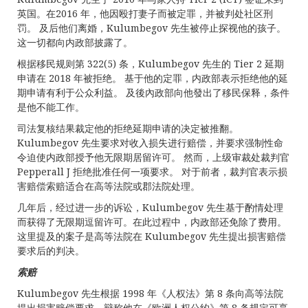
英国。在2016 年，他因殴打妻子而被定罪，并被判处社区刑
罚。 及后他们离婚，Kulumbegov 先生被停止探视他的孩子。
这一切都向内政部披露了。
根据移民规则第 322(5) 条，Kulumbegov 先生的 Tier 2 延期
申请在 2018 年被拒绝。 基于他的定罪，内政部表示拒绝他的延
期申请有利于公众利益。 及後內政部向他發出了移民保释，条件
是他不能工作。
司法复核结果裁定他的拒绝延期申请的决定被推翻。
Kulumbegov 先生要求对收入损失进行赔偿，并要求强制性命
令迫使内政部授予他无限期居留许可。 然而，上级审裁处裁判官
Pepperall J 拒绝批准任何一项要求。 对于前者，裁判官表示损
害赔偿索赔适合在高等法院或郡法院处理。
几年后，经过进一步的诉讼，Kulumbegov 先生基于酌情处理
而获得了无限期逗留许可。在此过程中，内政部还免除了费用。
这里提及的案子是高等法院在 Kulumbegov 先生提出损害赔偿
要求后的判决。
索赔
Kulumbegov 先生根据 1998 年《人权法》第 8 条向高等法院
提出损害赔偿要求，辩称他在《欧洲人权公约》第 8 条规定可享