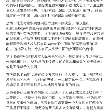
有的权利遭到侵犯。 他提出金钱索赔以补偿他失去工作、雇主擔
保及职业发展的損失。 但该索赔已超出《人权法》第 7(5)(a) 条
规定的一年时限，因此由于时间的超出而被拒絕申索。
然而，法官考虑实质性问题后驳回有關決定。 裁决指出
Kulumbegov 先生有否达到第 8 条的门槛并不及法官对有关法
律條文的利益考虑重要。 尽管法律明确规定，第 8 条並没有普遍
的就业权，但法官明確指出以下两种可能能應用該條文。 两種可
能都源于欧洲人权法院在
Denisov
案中所称的“基于结果”的取
向。 这涉及对於一个人在私人生活方面的负面影响的考慮。
第 8 条保护和维持发展人际关系的机会，包括在个人生活中的工
作场所和社区。 这涉及的不仅仅是關於薪水和就業的经济机会，
或是工作赋予的东西。
在考虑第 8 条时，法官必须考虑对 (a) 个人核心； (b) 他建立和
发展关系的机会； (c) 他的声誉。 一旦确定这一点，法官就必须
考虑后果是否严重到足以构成违反第 8 条的行为。
這些都是违反第 8 条的情况，因为一个人完全或实质上被剥夺了
工作能力。 这是一个很高的门槛，及不仅限于英国。 作为现实
世界的实際性的问题，法官必须考虑期望一个人在世界任何地方
工作是否不现实。 但无论这些方案多么没有吸引力，有關方案都