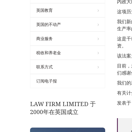
内政大臣
英国教育
这项历
我们新
英国的不动产
生产率
这是千
商业服务
资。
税收和养老金
该法案
目前，
联系方式
们感谢
订阅电子报
我们的
有关计
发表于 1
LAW FIRM LIMITED 于
2000年在英国成立