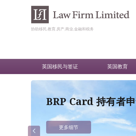
协助移民,教育,房产,商业,金融和税务
英国移民与签证
英国教育
BRP Card 持有
更多细节