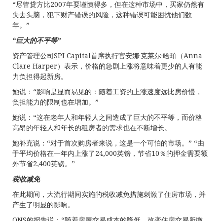
“尽管贷方比2007年要谨慎得多，但在这种市场中，买家仍然有
失去头脑，犯下财产错误的风险，这种错误可能困扰他们数
年。”
“巨大的不平等”
资产管理公司SPI Capital首席执行官安娜·克莱尔·哈珀（Anna
Clare Harper）表示，价格的急剧上涨将意味着更少的人有能
力负担得起新房。
她说：“影响是显而易见的：随着工资的上涨速度远比房价慢，
负担能力的限制也在增加。”
她说：“这在老年人和年轻人之间造成了巨大的不平等，而价格
高昂的年轻人和年长的租房者的需求也在不断增长。
她补充说：“对于首次购房者来说，这是一个可怕的市场。” “由
于平均价格在一年内上涨了24,000英镑，节省10％的押金需要额
外节省2,400英镑。”
税收减免
在此期间，大流行期间实施的税收减免措施刺激了住房市场，并
产生了明显的影响。
ONS的报告说：“随着房屋交易成本的降低，改变住房交易所缴