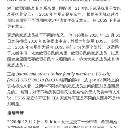
对于欧盟国民及其直系亲属（即配偶、21 岁以下或受抚养子女以
及受抚养父母），2016 年的规定是多余的。 根据英国脱欧过渡
期结束后将不再适用的规定申请文件毫无意义。 在 EUSS 下申请
更有意义。
更远的家庭成员处于不同的情况。 他们必须在 2020 年 12 月 31
日之前根据 2016 年条例提出申请，然后才能使用 EUSS。 实际
上，2016 年法规作为通向 EUSS 的门户分为两个阶段。 这适用
于未婚伴侣、依赖欧盟公民的亲属、欧盟公民的家庭成员，以及
因健康原因需要欧盟公民个人照顾的人（称为大家庭成员或其他
家庭成员）。
正如
Batool and others (other family members: EU exit)
[2022] UKUT 00219 (IAC)
中强调的那样，从 gov.uk 网站上的
资格标准来看，这两种不同类型的家庭成员之间的区别是显而易
见的。 然而，对于不熟悉英国移民法复杂性的无人代表申请人来
说，EUSS 家庭许可证和 EEA 家庭许可证是不同的东西并不是特
别明显。
做错申请
2020 年 12 月 7 日，Siddiqa 女士提交了一份申请，希望与她
在英国的兄弟团聚。 她过去是，现在仍然是在孟加拉国。 她的