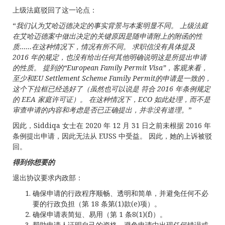
上级法庭驳回了这一论点：
“
我们认为艾哈迈德决定的事实背景与本案明显不同。
上级法庭
在艾哈迈德案中做出决定的关键原因是随申请附上的附函的性
质……在这种情况下，情况有所不同。
求职信没有具体提及
2016
年的规定，也没有给出任何其他明确说明这是所提出申请
的性质。
提到的“
European Family Permit Visa
”，客观来看，
至少和
EU Settlement Scheme Family Permit
的申请是一致的，
这个下拉框已经选好了（虽然也可以说是
符合
2016
年条例规定
的
EEA
家庭许可证）。
在这种情况下，
ECO
如此处理，而不是
审查申请的内容和考虑是否已正确提出，并非没有道理。
”
因此，Siddiqa 女士在 2020 年 12 月 31 日之前未根据 2016 年
条例提出申请，因此无法从 EUSS 中受益。 因此，她的上诉被驳
回。
得到你想要的
退出协议要求内政部：
确保申请的行政程序顺畅、透明和简单，并避免任何不必
要的行政负担（第 18 条第(1)款(e)项）。
确保申请表简短、易用（第 1 条8(1)(f)）。
帮助申请人证明自己的资格，避免申请中出现任何错误或