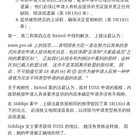
遗漏； 他们必须让申请人有机会提供补充证据并更正任何
缺陷、错误或遗漏（第 18(1)(o) 条）。
提供被拒绝后的上诉权，确保决定是相称的（第 18(1)(r)
条）。
第一、第二和第四点在 Batool 中得到解决。 上级法庭认为：
www.gov.uk 上的指导......表明国务大臣一直在努力以简单的形
式向潜在申请人提供相关信息，包括强调“近亲
和“大家庭成员”之
间的重要区别
”。
正如我们从指令和判例法中看到的那样，这种
区别已载入欧盟法律。
这并不是英国离开欧盟的新结果。
因
此，不可能援引第
18
条的
(e)
和
(f)
款作为被申请人应将一种申
请视为完全不同类型申请的命题的依据
。”
关于相称性，Batool 案的法庭认为，面对 EUSS 申请的规模，内
政部根据申请人具体要求提供的内容来确定申请并没有不相称。
在
Siddiqa
案中，上级法庭依据相同的推理驳回了第 18(1)(o) 条
下的论点。 必须狭义地阅读该条款，以排除与申请类型相关的错
误或遗漏。
Siddiqa 女士要求获得 EUSS 的地位。 她没有资格这样做。 因
此，她的申请被正确地拒绝了。