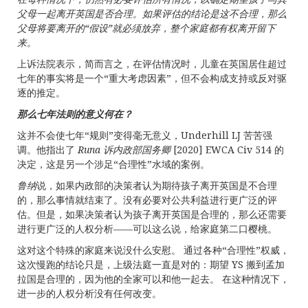
父母一起离开英国是否合理。如果评估的结论是这不合理，那么
父母将要离开的“假设”就必须放弃，整个家庭都有权离开留下
来。
上诉法院表示，简而言之，在评估情况时，儿童在英国居住超过
七年的事实将是一个“重大考虑因素”，但不会构成支持或反对驱
逐的推定。
那么七年法则的意义何在？
这并不会使七年“规则”变得毫无意义，Underhill LJ 苦苦强
调。他指出了
Runa
诉内政部国务卿
[2020] EWCA Civ 514 的
决定，这是另一个涉足“合理性”水域的案例。
鲁纳
说，如果内政部的决策者认为期待孩子离开英国是不合理
的，那么事情就结束了。没有必要对公共利益进行更广泛的评
估。但是，如果决策者认为孩子离开英国是合理的，那么还需要
进行更广泛的人权分析——可以这么说，给家庭第二口樱桃。
这对这个特殊的家庭来说没什么安慰。 通过各种“合理性”权威，
这次慢跑的结论只是，上级法庭一直是对的：期望 YS 搬到孟加
拉国是合理的，因为他的全家可以和他一起去。 在这种情况下，
进一步的人权分析没有任何改变。