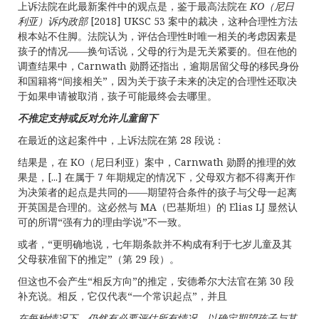
上诉法院在此最新案件中的观点是，鉴于最高法院在
KO
（尼日
利亚）诉内政部
[2018] UKSC 53 案中的裁决，这种合理性方法
根本站不住脚。法院认为，评估合理性时唯一相关的考虑因素是
孩子的情况——换句话说，父母的行为是无关紧要的。但在他的
调查结果中，Carnwath 勋爵还指出，逾期居留父母的移民身份
和国籍将“间接相关”，因为关于孩子未来的决定的合理性还取决
于如果申请被取消，孩子可能最终会去哪里。
不推定支持或反对允许儿童留下
在最近的这起案件中，上诉法院在第 28 段说：
结果是，在 KO（尼日利亚）案中，Carnwath 勋爵的推理的效
果是，[...] 在属于 7 年期规定的情况下，父母双方都不得离开作
为决策者的起点是共同的——期望符合条件的孩子与父母一起离
开英国是合理的。这必然与 MA（巴基斯坦）的 Elias LJ 显然认
可的所谓“强有力的理由学说”不一致。
或者，“更明确地说，七年期条款并不构成有利于七岁儿童及其
父母获准留下的推定”（第 29 段）。
但这也不会产生“相反方向”的推定，安德希尔大法官在第 30 段
补充说。相反，它仅代表“一个常识起点”，并且
在每种情况下，仍然有必要评估所有情况，以确定期望孩子与其