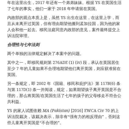
年在这里出生，2017 年还有一个弟弟妹妹。根据 YS 在英国生活
了七年的事实，他们一家于 2018 年申请留在英国。
内政部的观点本质上是，虽然 YS 出生在这里，在这里上学，而
且从未离开过英国，但有理由期望他搬到孟加拉国，因为他的家
人会和他一起去。移民法庭同意内政部的意见，案件最终提交上
诉法院审理。
合理性与七年法则
两个单独的法律规定解决了本案中的问题。
其中之一，即移民规则第 276ADE (1) (iv) 段，承认在英国居住
至少 7 年的儿童如果不合理地期望他们离开英国，则应获准留在
英国。
另一条规定，即 2002 年《国籍、移民和庇护法》第 117B(6) 条
与第 117D(1) 条一并阅读，规定，如果期望孩子离开英国是不合
理的，那么将英国/在英国生活了七年的孩子的父母移走不符合公
共利益。
YS 的家人试图依赖
MA (Pakistan)
[2016] EWCA Civ 70 的上
诉法院裁决，该裁决表示，除非有“强有力的相反理由”，否则这
些儿童离开英国是“不合理的”。