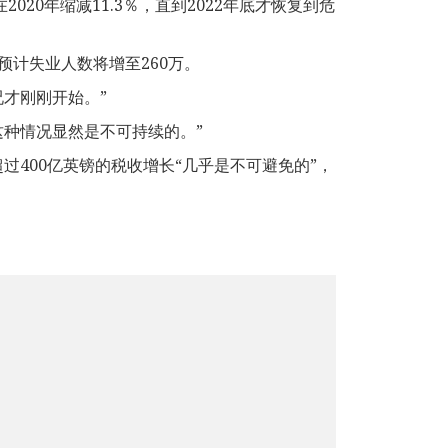
20年缩减11.3％，直到2022年底才恢复到危
计失业人数将增至260万。
况才刚刚开始。”
这种情况显然是不可持续的。”
，每年增加超过400亿英镑的税收增长“几乎是不可避免的”，