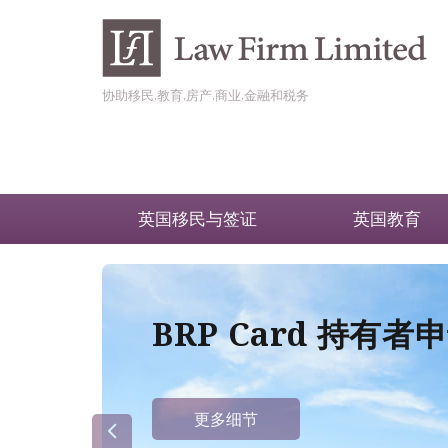
协助移民,教育,房产,商业,金融和税务
英国移民与签证
英国教育
BRP Card 持有
更多细节