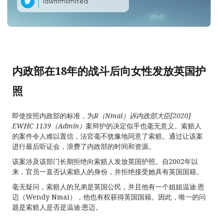
lawfirmlimited
内政部在18年的战斗后向女性发放英国护
照
即使按照内政部的标准，为
R
（
Nmai
）诉内政部大臣
[2020]
EWHC 1139
（
Admin
）
案辩护的决定似乎也毫无意义。索赔人
的案件令人难以置信，法官毫不犹豫地同意了索赔。通过让该案
进行最后听证会，浪费了内政部的时间和资源。
该案涉及该部门长期拒绝向索赔人发放英国护照。自2002年以
来，官员一直否认索赔人的身份，并拒绝接受她具有英国国籍。
毫无疑问，索赔人的兄弟是英国公民，并且他有一个姐姐温迪·恩
迈（Wendy Nmai），他也有权获得英国国籍。因此，唯一的问
题是索赔人是否是温迪·恩迈。