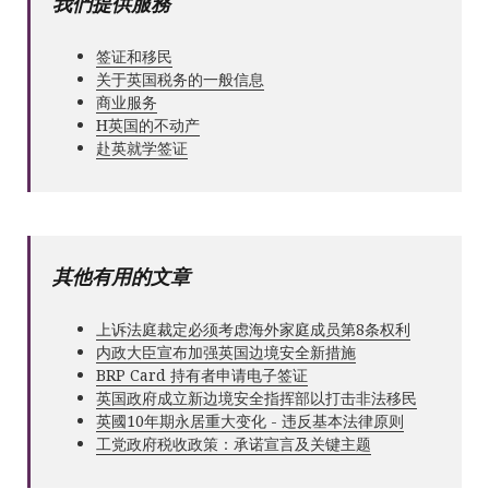
我們提供服務
签证和移民
关于英国税务的一般信息
商业服务
Н英国的不动产
赴英就学签证
其他有用的文章
上诉法庭裁定必须考虑海外家庭成员第8条权利
内政大臣宣布加强英国边境安全新措施
BRP Card 持有者申请电子签证
英国政府成立新边境安全指挥部以打击非法移民
英國10年期永居重大变化 - 违反基本法律原则
工党政府税收政策：承诺宣言及关键主题