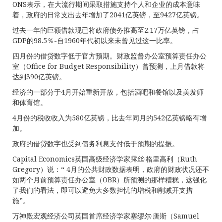
ONS表示，在大流行期间采取措施支持个人和企业的成本意味
着，政府的日常支出去年增加了2041亿英镑，至9427亿英镑。
过去一年的巨额借款现已将政府债务推高至2.17万亿英镑，占
GDP的98.5％-自1960年代初以来未曾见过这一比率。
四月份的借贷数字低于官方预期。财政监督办公室预算责任办公
室（Office for Budget Responsibility）曾预测，上月借款将
达到390亿英镑。
经济的一部分于4月开始重新开放，包括酒吧和餐馆以及美发师
和体育馆。
4月份的税收收入为580亿英镑，比去年同月的542亿英镑略有增
加。
政府的借贷数字也受到债务利息支付低于预期的提振。
Capital Economics英国高级经济学家露丝·格里高利（Ruth
Gregory）说：“ 4月的公共财政数据表明，政府的财政状况还不
如两个月前预算责任办公室（OBR）所预测的那样糟糕，这强化
了我们的看法，即可以避免大多数担忧的增税和削减开支措
施”。
万神殿宏观经济公司英国首席经济学家塞缪尔·唐斯（Samuel