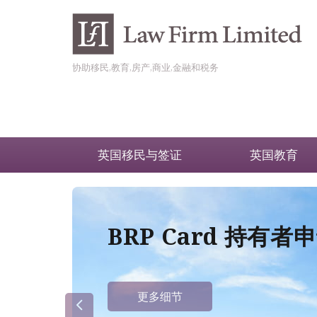
协助移民,教育,房产,商业,金融和税务
英国移民与签证
英国教育
BRP Card 持有
更多细节