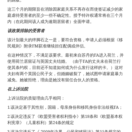
这三个月的期限旨在消除因家庭关系不再存在而使签证减少的家
庭虐待受害者的至少一些不确定性。授予特许权通常将在三个月
内（在此期间该人成为逾期居留者）全面申请。
该政策排除的受害者
该计划最大的绊脚石之一是，要符合资格，申请人必须根据《移
民规则》附录FM获准继续担任配偶或伴侣。
在这种情况下，不满足该要求。最初来自苏丹的FA进入荷兰，并
使用荷兰居留证与英国丈夫结婚。 （由于FA的丈夫未在荷兰行
使其条约权，目前还不知道如何或为什么发行这样的卡。）这对
夫妇有两个英国公民子女，但婚姻破裂了，她试图申请家庭暴力
减免。她被拒绝，理由是她没有留任合伙人的资格。
在上诉法院
上诉法院的质疑理由几乎相同：
1.该决定基于其性别，国籍，母亲身份和移民身份非法歧视FA；
2.该决定违反了《欧盟受害者权利指令》第18条和《欧盟基本权
利宪章》（儿童权利）第24条的规定
3.该决定违反了《 2009年边界，公民和移民法》第55条规定的