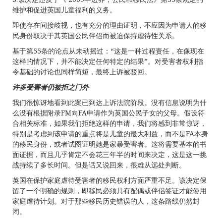
维护和促进英国儿童福利的义务。
即使存在间接歧视，也有充分的理由证明，不应因为申请人的移
民身份取决于其英国公民伴侣而被迫保持虐待性关系。
基于第55条的论点从未动摇过：“这是一种过程责任，在像现在
这样的情况下，并不能决定任何特定的结果”。对受害者权利指
令基础的讨论也同样简短，最终上诉被驳回。
许多受害者仍被拒之门外
我们很惊讶地看到此案已到达上诉法院阶段。没有信息说明为什
么没有根据附录FM向FA申请作为英国公民子女的父母。假设符
合相关标准，如果我们拒绝这样的申请，我们将感到非常惊讶，
特别是考虑到该申请的重点将是儿童的最大利益，而不是FA本身
的移民身份，或者试图证明她是家暴受害者。这将需要基本的书
面证据，而且几乎肯定不会花三年半的时间来决定，这是这一挑
战持续了多长时间。但是话又说回来，很难从远处判断。
英国在保护家庭虐待受害者的移民权利方面严重不足。该决定保
留了一个明确的规则，即移民必须具有配偶或伴侣签证才能使用
家庭虐待计划。对于那些移民历史错误的人，这条路线仍然封
闭。