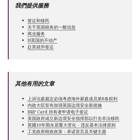
我們提供服務
签证和移民
关于英国税务的一般信息
商业服务
Н英国的不动产
赴英就学签证
其他有用的文章
上诉法庭裁定必须考虑海外家庭成员第8条权利
内政大臣宣布加强英国边境安全新措施
BRP Card 持有者申请电子签证
英国政府成立新边境安全指挥部以打击非法移民
英國10年期永居重大变化 - 违反基本法律原则
工党政府税收政策：承诺宣言及关键主题