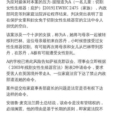
为应对媒体对本案的压力-据报道为A（一名儿童：切割
女性生殖器：庇护）[2019] EWHC 2475（家族），内政
部同意等到家庭法院诉讼程序结束。判决突出表明了旨
在保护女童和妇女免于切割女性生殖器官的立法中令人
担忧的空白。
该案涉及一个十岁的女孩，称为A，她将与母亲一起被转
移到巴林。这位母亲最初来自苏丹，小时候曾接受过女
性生殖器切割。有可能再次将母亲和女儿从巴林带到苏
丹，在苏丹，A极有可能遭受女性割礼。
A的学校已将此风险告知萨福克郡议会。理事会立即根据
《 2003年残割女性生殖器官法》附表2申请命令，要求
受害人在英国境外带走A。一位家庭法官下达了禁止内政
部遣送她的命令。
案件提交给家庭事务部庭长的问题是法官是否有权下达
这样的命令。
安德鲁·麦克法兰爵士总结说，该命令是没有管辖权的，
必须搁置。他的理由是基于长期的原则，即家庭法院不