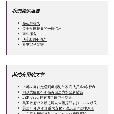
我們提供服務
签证和移民
关于英国税务的一般信息
商业服务
Н英国的不动产
赴英就学签证
其他有用的文章
上诉法庭裁定必须考虑海外家庭成员第8条权利
内政大臣宣布加强英国边境安全新措施
BRP Card 持有者申请电子签证
英国政府成立新边境安全指挥部以打击非法移民
英國10年期永居重大变化 - 违反基本法律原则
工党政府税收政策：承诺宣言及关键主题