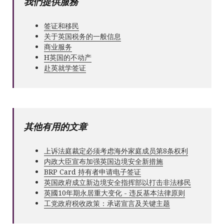
我們提供服務
签证和移民
关于英国税务的一般信息
商业服务
Н英国的不动产
赴英就学签证
其他有用的文章
上诉法庭裁定必须考虑海外家庭成员第8条权利
内政大臣宣布加强英国边境安全新措施
BRP Card 持有者申请电子签证
英国政府成立新边境安全指挥部以打击非法移民
英國10年期永居重大变化 - 违反基本法律原则
工党政府税收政策：承诺宣言及关键主题