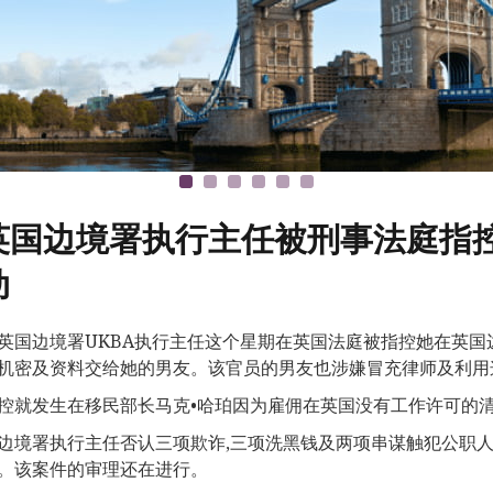
英国边境署执行主任被刑事法庭指
动
英国边境署UKBA执行主任这个星期在英国法庭被指控她在英国
机密及资料交给她的男友。该官员的男友也涉嫌冒充律师及利
控就发生在移民部长马克•哈珀因为雇佣在英国没有工作许可的
边境署执行主任否认三项欺诈,三项洗黑钱及两项串谋触犯公职
。该案件的审理还在进行。