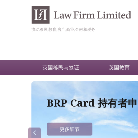
协助移民,教育,房产,商业,金融和税务
英国移民与签证
英国教育
BRP Card 持有
更多细节