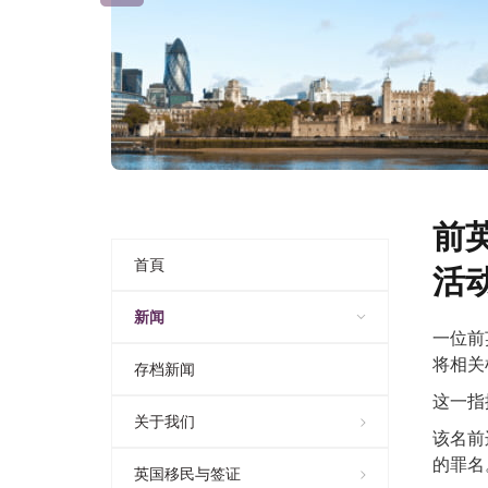
前
首頁
活
新闻
一位前
将相关
存档新闻
这一指
关于我们
该名前
的罪名
英国移民与签证