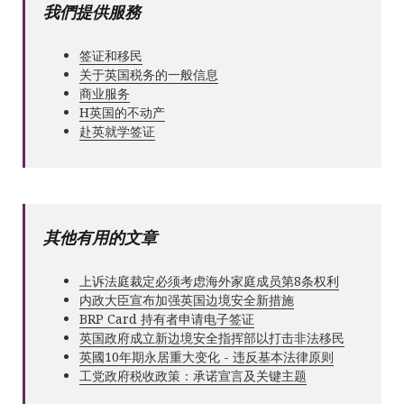
我們提供服務
签证和移民
关于英国税务的一般信息
商业服务
Н英国的不动产
赴英就学签证
其他有用的文章
上诉法庭裁定必须考虑海外家庭成员第8条权利
内政大臣宣布加强英国边境安全新措施
BRP Card 持有者申请电子签证
英国政府成立新边境安全指挥部以打击非法移民
英國10年期永居重大变化 - 违反基本法律原则
工党政府税收政策：承诺宣言及关键主题