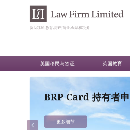
协助移民,教育,房产,商业,金融和税务
英国移民与签证
英国教育
BRP Card 持有
更多细节