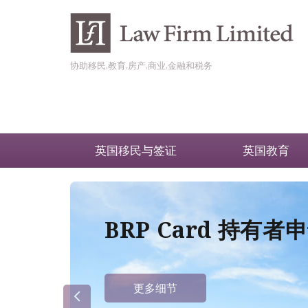
协助移民,教育,房产,商业,金融和税务
英国移民与签证
英国教育
BRP Card 持有
更多细节