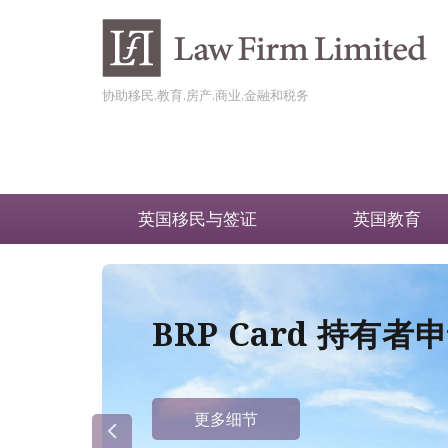
协助移民,教育,房产,商业,金融和税务
英国移民与签证
英国教育
BRP Card 持有
更多细节