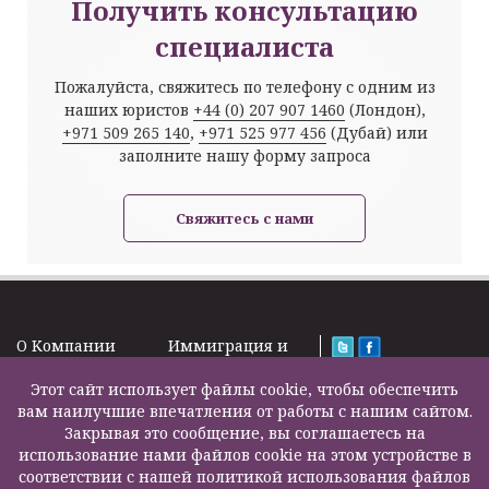
Получить консультацию
специалиста
Пожалуйста, свяжитесь по телефону с одним из
наших юристов
+44 (0) 207 907 1460
(Лондон),
+971 509 265 140
,
+971 525 977 456
(Дубай) или
заполните нашу форму запроса
Свяжитесь с нами
O Kомпании
Иммиграция и
Новости
Визы
Law Firm Limited
Подписка на
Этот сайт использует файлы cookie, чтобы обеспечить
Налоги и пенсии
2000 – 2026©
новости
вам наилучшие впечатления от работы с нашим сайтом.
Бизнес услуги
Задать вопрос
Закрывая это сообщение, вы соглашаетесь на
Недвижимость
Карта сайта
использование нами файлов cookie на этом устройстве в
Образование
Контакты
соответствии с нашей политикой использования файлов
Страхование
F200500002