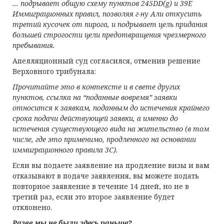
... подрывает общую схему пунктов 245
DD
(
g
) и 39
E
Иммиграционных правил, позволяя г-ну Али откусить
третий кусочек от пирога, и подрывает цель придания
большей строгости цели предотвращения чрезмерного
пребывания.
Апелляционный суд согласился, отменив решение
Верховного трибунала:
Прочитайте это в контексте и в свете других
пунктов, ссылка на “поданные вовремя” заявки
относится к заявкам, поданным до истечения крайнего
срока подачи действующей заявки, а именно до
истечения существующего вида на жительство (в том
числе, где это применимо, продленного на основании
иммиграционного правила 3С).
Если вы подаете заявление на продление визы и вам
отказывают в подаче заявления, вы можете подать
повторное заявление в течение 14 дней, но не в
третий раз, если это второе заявление будет
отклонено.
Разве мы не были здесь раньше?