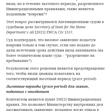
визы, но в течение льготного периода, разрешенного
Иммиграционными правилами, также является
поданным “вовремя”?
Этот вопрос рассматривался Апелляционным судом в
судебном деле
Secretary of State for the Home
Department v Ali
[2021] EWCA Civ 1357.
Суд подтвердил, что визовое заявление подается
вовремя только в том случае, если оно подано до
даты истечения срока действия визы аппликанта (на
более техническом языке суда - “разрешение на
пребывание”).
Результатом этого решения является предотвращение
того, чтобы люди дважды полагались на
соответствующий льготный период (grace period).
Льготные периоды (
grace period
) для заявок
,
поданных с опозданием
Контекстом является пункт 39E(2) Иммиграционных
правил. Это позволяет Министерству внутренних дел
рассматривать заявление, поданное после отказа в