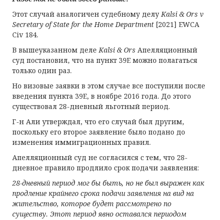
Этот случай аналогичен судебному делу
Kalsi & Ors v
Secretary of State for the Home Department
[2021] EWCA
Civ 184.
В вышеуказанном деле
Kalsi
&
Ors
Апелляционный
суд постановил, что на пункт 39E можно полагаться
только один раз.
Но визовые заявки в этом случае все поступили после
введения пункта 39E, в ноябре 2016 года. До этого
существовал 28-дневный льготный период.
Г-н Али утверждал, что его случай был другим,
поскольку его второе заявление было подано до
изменения иммиграционных правил.
Апелляционный суд не согласился с тем, что 28-
дневное правило продлило срок подачи заявления:
28-дневный период мог бы быть, но не был выражен как
продление крайнего срока подачи заявления на вид на
жительство, которое будет рассмотрено по
существу. Этот период явно оставался периодом