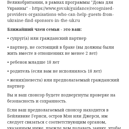
Великобритании, в рамках программы "Дома для
Украины" - https://www.gov.uk/guidance/recognised-
providers-organisations-who-can-help-guests-from-
ukraine-find-sponsors-in-the-uk.ru
Ближайший член семьи - это ваш:
• супруг(а) или гражданский партнер
• партнер, не состоящий в браке (вы должны были
жить вместе в отношениях не менее 2 лет)
• ребенок младше 18 лет
• родитель (если вам не исполнилось 18 лет)
• жених(невеста) или предполагаемый гражданский
партнер
Вы и ваш спонсор будете подвергнуты проверке на
безопасность и сохранность.
Если ваш предполагаемый спонсор находится в
Бейливике Гернси, остров Мэн или Джерси, им
следует связаться с соответствующим органом,
указанным ниже, прежде чем подавать заявку, чтобы