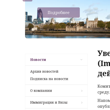
Подробнее
Ув
Новости
(Im
дей
Архив новостей
Подписка на новости
Комит
О компании
среду.
Напом
Иммиграция и Визы
опубли