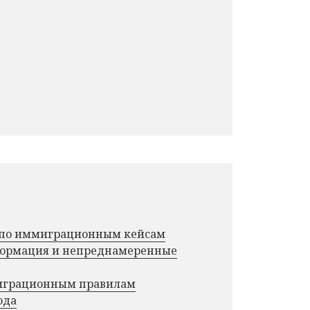
г по иммиграционным кейсам
нформация и непреднамеренные
миграционным правилам
ода