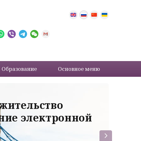
Образование
Основное меню
 жительство
Ва
ение электронной
ле
пр