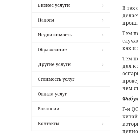
Бизнес услуги
В тех
делае
Налоги
проиг
Тем н
Недвижимость
случа
как и
Образование
Тем н
Другие услуги
дел к
оспар
Стоимость услуг
прове
чем с
Оплата услуг
Фабул
Вакансии
Г-н Q
китай
Контакты
котор
ценно