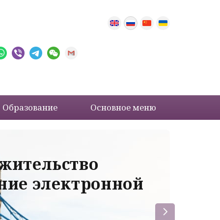
Образование
Основное меню
 жительство
Ва
ение электронной
ле
пр