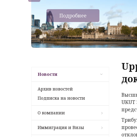
Подробнее
Up
Новости
до
Архив новостей
Высши
Подписка на новости
UKUT 
предс
О компании
Трибу
прове
Иммиграция и Визы
откло