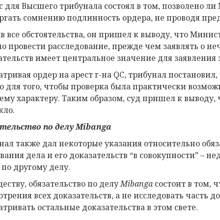
с для Высшего трибунала состоял в том, позволено л
ргать сомнению подлинность ордера, не проводя пре
в все обстоятельства, он пришел к выводу, что Мини
но провести расследование, прежде чем заявлять о неч
ательств имеет центральное значение для заявления 
атривая ордер на арест г-на QC, трибунал постановил
о для того, чтобы проверка была практически возмо
оему характеру. Таким образом, суд пришел к выводу, 
кло.
тельство по делу
Mibanga
нал также дал некоторые указания относительно обяз
вания дела и его доказательств “в совокупности” –
 по другому делу.
ществу, обязательство по делу
Mibanga
состоит в том, 
отрения всех доказательств, а не исследовать часть до
атривать остальные доказательства в этом свете.