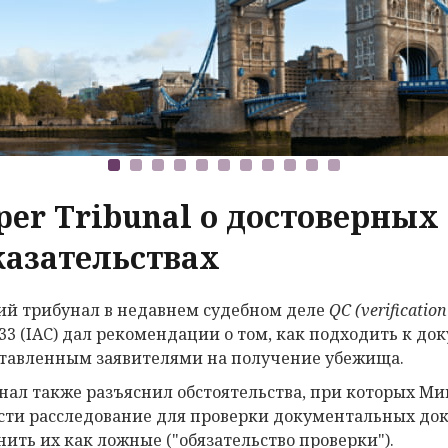
per Tribunal о достоверны
казательствах
й трибунал в недавнем судебном деле
QC
(
verificatio
33 (IAC) дал рекомендации о том, как подходить к д
тавленным заявителями на получение убежища.
нал также разъяснил обстоятельства, при которых М
сти расследование для проверки документальных док
нить их как ложные ("обязательство проверки").