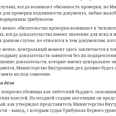
 случаях, когда возникает обязанность проверки, но 
т для проверки подлинности документа, любые жалоб
норированы трибуналом.
е менее, обязательство проверки возникнет в “исключи
ях, когда доказательства имеют значение для иска и и
 в данном случае, не относится к тем документам, ко
е менее, центральный момент здесь заключается в то
 подрыву доказательств заявителя без их подкреплени
ивание доказательств, которые имеют центральное зн
ряются, Министерство Внутренних дел должно будет 
тавить их под сомнение.
а дела
C попросил убежища как тибетский буддист, опасавш
ских властей. На поздней стадии апелляции он предст
ый, как утверждал представитель Министерства Внут
сти – вывод, с которым судья Трибунала Первого уров