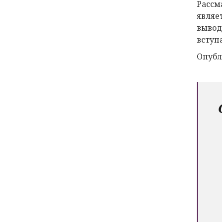
Рассм
являе
вывод
вступа
Опубл