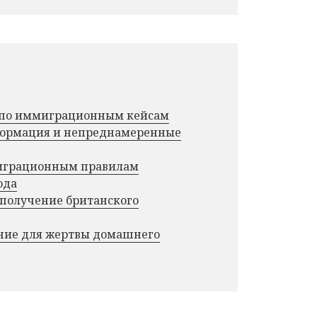
г по иммиграционным кейсам
нформация и непреднамеренные
миграционным правилам
ода
 получение британского
ние для жертвы домашнего