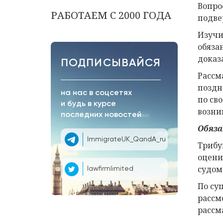
Вопро
РАБОТАЕМ С 2000 ГОДА
подве
Изучи
обяза
доказ
ПОДПИСЫВАЙСЯ
Рассм
поздн
на нас в соцсетях
по св
и будь в курсе
возни
последних новостей
Обяза
ImmigrateUK_QandA_ru
Трибу
оцени
судом
lawfirmlimited
По су
рассм
рассм