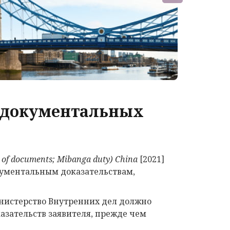
х документальных
n of documents
;
Mibanga duty
)
China
[2021]
окументальным доказательствам,
инистерство Внутренних дел должно
азательств заявителя, прежде чем