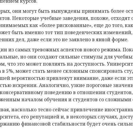
шением курсов.
орых, они могут быть вынуждены принимать более ос
нтов. Некоторые учебные заведения, похоже, отходят 
инимаемых как «более рискованные», еще до того, к
ожет быть именно тот тип поведенческих изменений,
енних дел, даже если это не заявлено в явной форме.
дин из самых тревожных аспектов нового режима. Пок
альные, но они создают сильные стимулы для учебны
ом, что это может повлиять на доступность. Универс
а в 5%, может стать менее склонным спонсировать с
ьшей вероятностью привлекут внимание, даже если э
стью искренни. Аналогично, узкие пороговые значени
 консервативному поведению в отношении студентов,
оженным началом обучения и студентов со сложными 
вая, насколько тесно сейчас привлечение иностранны
рситета, его репутацией и, в некоторых случаях, дост
ржанию финансовой стабильности будет очень сильн