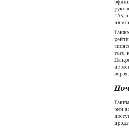
офици
руков
CAS, 
плани
Также
рейти
спонс
того,
На пр
не ме
вероя
Поч
Таким
они д
посту
продв