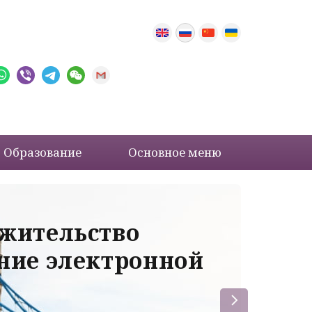
Образование
Основное меню
 жительство
Ва
ение электронной
ле
пр