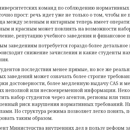
ниверситетских команд по соблюдению нормативных
точно прост: речь идет уже не только о том, чтобы 
ца между зеленым и янтарным теперь имеет операти
ным и красным может повлиять на возможности набор
ление, репутацию учебного заведения и финансовое 
ым заведениям потребуется гораздо более детальное 
роисходит снижение зачисления и какие студенты на
ния.
тудентов последствия менее прямые, но все же реаль
ых заведений может означать более строгие требован
рки достоверности, более медленную выдачу CAS и м
ях неполной или несвоевременной информации. Неко
тить набор студентов через агентов, регионы или типы
енный риск нарушения нормативных требований. Нич
лами. Но структура режима позволяет легко понять, 
ровать таким образом.
ент Министерства внутренних дел в пользу реформ за