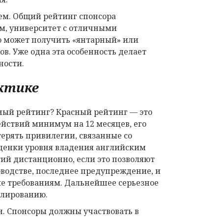
ием. Общий рейтинг спонсора
ом, университет с отличными
о может получить «янтарный» или
в. Уже одна эта особенность делает
ности.
ктике
рный рейтинг? Красный рейтинг — это
ействий минимум на 12 месяцев, его
терять привилегии, связанные со
оценки уровня владения английским
ий дистанционно, если это позволяют
оводстве, последнее предупреждение, и
ие требованиям. Дальнейшее серьезное
улированию.
н. Спонсоры должны участвовать в