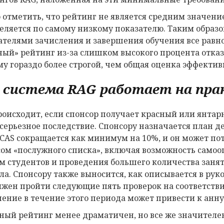
 отметить, что рейтинг не является средним значен
еляется по самому низкому показателю. Таким образ
ателями зачисления и завершения обучения все равн
ный» рейтинг из-за слишком высокого процента отказо
му гораздо более строгой, чем общая оценка эффектив
 система RAG работает на пра
роисходит, если спонсор получает красный или янта
 серьезное последствие. Спонсору назначается план д
 CAS сокращается как минимум на 10%, и он может по
сом «послужного списка», включая возможность само
м студентов и проведения большего количества занят
ла. Спонсору также выносится, как описывается в рук
лжен пройти следующие пять проверок на соответств
ение в течение этого периода может привести к анн
ный рейтинг менее драматичен, но все же значителе