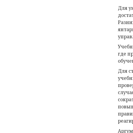
Для у
доста
Разни
янтар
управ
Учебн
где п
обуче
Для с
учебн
прове
случа
сокра
повыш
прави
реаги
Аргум