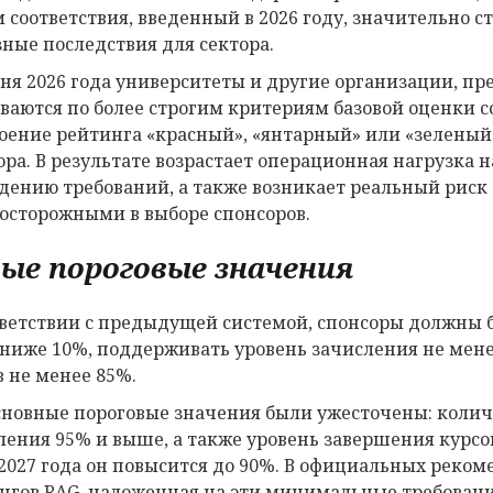
 соответствия, введенный в 2026 году, значительно ст
зные последствия для сектора.
юня 2026 года университеты и другие организации, п
ваются по более строгим критериям базовой оценки с
оение рейтинга «красный», «янтарный» или «зеленый»
ора. В результате возрастает операционная нагрузка
дению требований, а также возникает реальный риск 
 осторожными в выборе спонсоров.
ые пороговые значения
тветствии с предыдущей системой, спонсоры должны 
 ниже 10%, поддерживать уровень зачисления не мене
в не менее 85%.
сновные пороговые значения были ужесточены: количе
ления 95% и выше, а также уровень завершения курсов
2027 года он повысится до 90%. В официальных реком
нгов RAG, наложенная на эти минимальные требовани