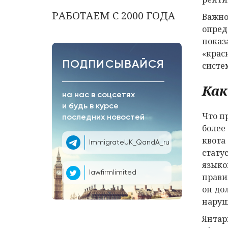
РАБОТАЕМ С 2000 ГОДА
Важно
опред
показ
«крас
ПОДПИСЫВАЙСЯ
систе
Как
на нас в соцсетях
и будь в курсе
Что п
последних новостей
более
квота
ImmigrateUK_QandA_ru
стату
языко
lawfirmlimited
прави
он до
наруш
Янтар