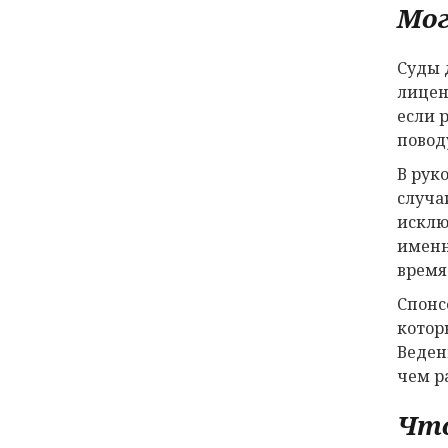
Мог
Суды 
лицен
если 
повод
В рук
случа
исклю
именн
время
Спонс
котор
Веден
чем р
Что