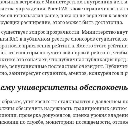
альных встречах с Министерством внутренних дел, и
одства учреждения. Рост CAS также ограничивается: 
чем он использовал ранее, пока он не вернется к зеле
рующих расширение, этого может быть достаточно.
 существует вопрос прозрачности. Министерство вну
нги RAG в публичном реестре спонсоров студентов, хо
ора после присвоения рейтинга. Вместо этого рейтинг
 как все спонсоры получат свой первый рейтинг, чтоб
актике это означает, что публичная публикация вряд л
нее, репутационные последствия очевидны. Публичн
тно, заинтересует студентов, агентов, конкурентов и
ему университеты обеспокоен
 образом, университеты сталкиваются с давлением п
олжны обеспечить надежность традиционных систем 
плении, проверка документов, оценка уровня владен
ижении по службе, мониторинг посещаемости, отслеж