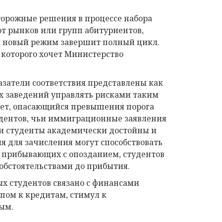
торожные решения в процессе набора
от рынков или групп абитуриентов,
ак новый режим завершит полный цикл.
 которого хочет Министерство
азатели соответствия представлены как
х заведений управлять рисками таким
итет, опасающийся превышения порога
тудентов, чьи иммиграционные заявления
ти студенты академически достойны и
я для зачисления могут способствовать
 прибывающих с опозданием, студентов
обстоятельствами до прибытия.
х студентов связано с финансами
упом к кредитам, стимул к
ым.