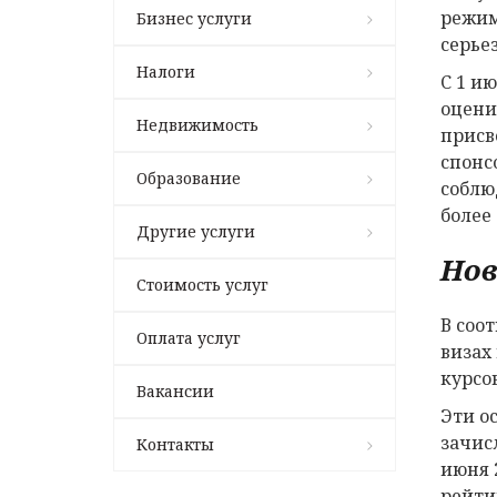
режим
Бизнес услуги
серье
Налоги
С 1 и
оцени
Недвижимость
присв
спонс
Образование
соблю
более
Другие услуги
Нов
Стоимость услуг
В соо
Оплата услуг
визах
курсо
Вакансии
Эти о
зачис
Контакты
июня 
рейти