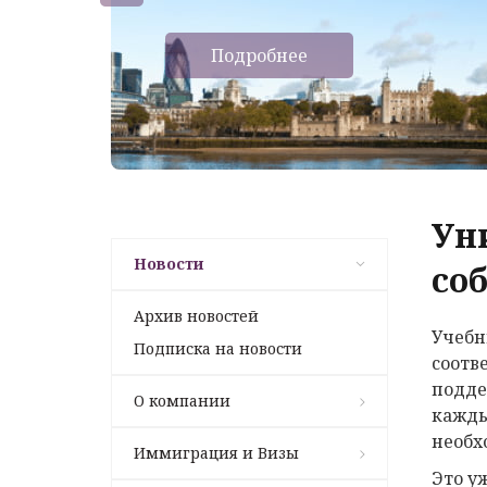
Подробнее
Ун
Новости
со
Архив новостей
Учебн
Подписка на новости
соотв
подде
О компании
кажды
необх
Иммиграция и Визы
Это у