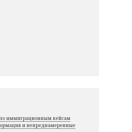
г по иммиграционным кейсам
нформация и непреднамеренные