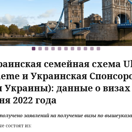
раинская семейная схема Uk
heme и Украинская Спонсор
 Украины): данные о визах 
ня 2022 года
 получено заявлений на получение визы по
вышеуказ
е состоят из: