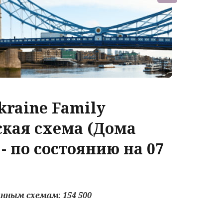
raine Family
ская схема (Дома
- по состоянию на 07
анным схемам
:
154 5
00