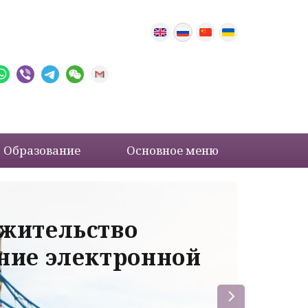
Образование
Основное меню
 жительство
Ва
ение электронной
ле
пр