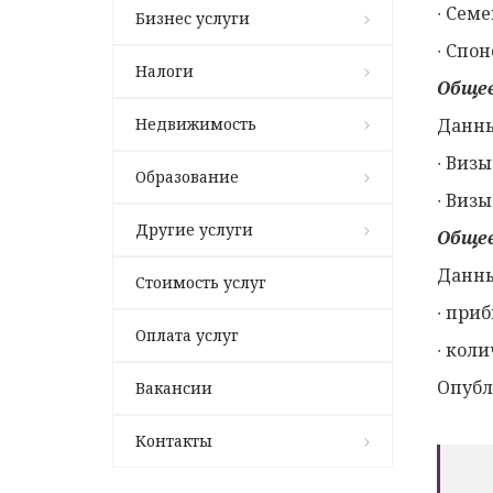
∙ Сем
Бизнес услуги
∙ Спо
Налоги
Общее
Недвижимость
Данны
∙ Визы
Образование
∙ Виз
Другие услуги
Общее
Данны
Стоимость услуг
∙ приб
Оплата услуг
∙ кол
Опубл
Вакансии
Контакты