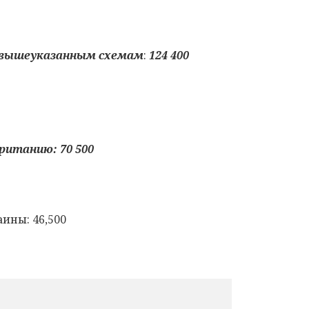
вышеуказанным схемам
:
124 4
00
британию:
70 5
00
ины: 46,500