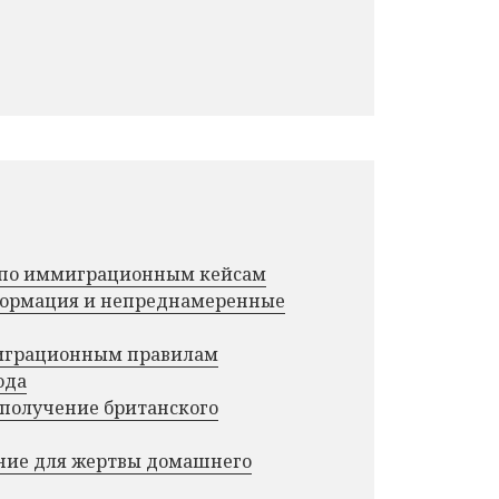
г по иммиграционным кейсам
нформация и непреднамеренные
миграционным правилам
ода
 получение британского
ние для жертвы домашнего