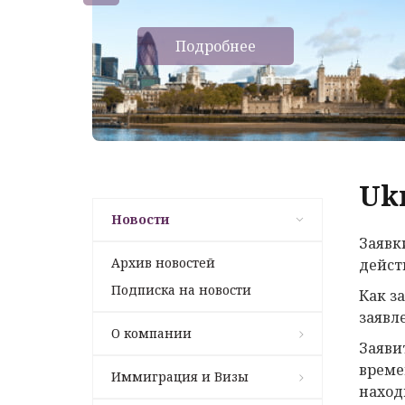
Подробнее
Ukr
Новости
Заявк
Архив новостей
дейст
Подписка на новости
Как з
заявл
О компании
Заяви
време
Иммиграция и Визы
наход