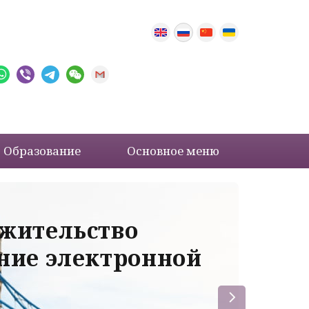
Образование
Основное меню
 жительство
Ва
ение электронной
ле
пр