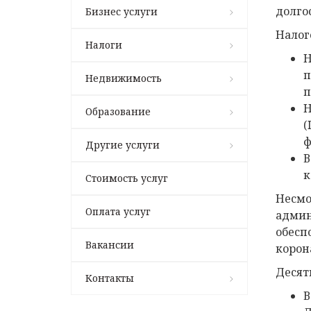
долго
Бизнес услуги
Налог
Налоги
Н
п
Недвижимость
п
Н
Образование
(
ф
Другие услуги
В
к
Стоимость услуг
Несмо
Оплата услуг
админ
обесп
Вакансии
корон
Десят
Контакты
В