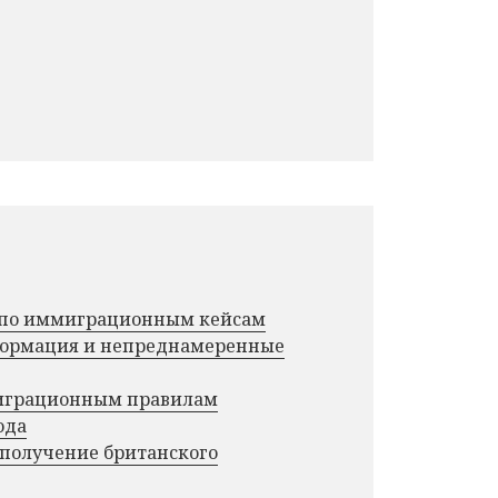
г по иммиграционным кейсам
нформация и непреднамеренные
миграционным правилам
ода
 получение британского