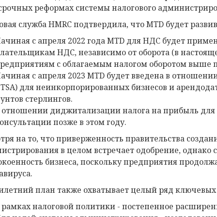
срочных реформах системы налогового администриро
овая служба HMRC подтвердила, что MTD будет разви
ачиная с апреля 2022 года MTD для НДС будет приме
лательщикам НДС, независимо от оборота (в настоящ
редприятиям с облагаемым налогом оборотом выше по
ачиная с апреля 2023 MTD будет введена в отношени
ITSA) для неинкорпорированных бизнесов и арендодат
унтов стерлингов.
 отношении диджитализации налога на прибыль для 
онсультации позже в этом году.
тря на то, что приверженность правительства создан
истрирования в целом встречает одобрение, однако 
окоенность бизнеса, поскольку предприятия продолж
авируса.
илетний план также охватывает целый ряд ключевых 
 рамках налоговой политики - постепенное расширен