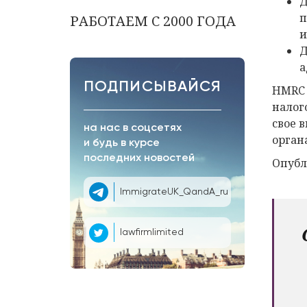
Д
п
РАБОТАЕМ С 2000 ГОДА
и
Д
а
ПОДПИСЫВАЙСЯ
HMRC 
налог
свое 
на нас в соцсетях
орган
и будь в курсе
последних новостей
Опубл
ImmigrateUK_QandA_ru
lawfirmlimited