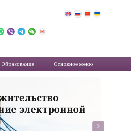
Образование
Основное меню
 жительство
Ва
ение электронной
ле
пр