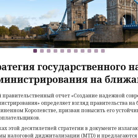
ратегия государственного н
министрирования на ближа
 правительственный отчет «Создание надежной совр
истрирования» определяет взгляд правительства на
диненном Королевстве, призван повысить его устойчи
оплательщиков.
ках этой десятилетней стратегии в документе излаг
мы налоговой диджитализации (MTD) и предлагаются