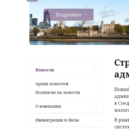
Подробнее
Ст
Новости
ад
Архив новостей
Новый
Подписка на новости
админ
в Сое
О компании
налог
В рам
Иммиграция и Визы
систе