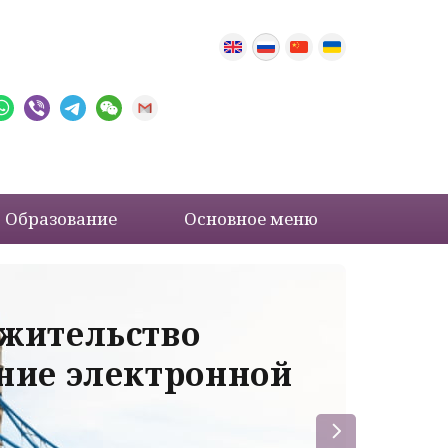
Образование
Основное меню
 жительство
Ва
ение электронной
ле
пр