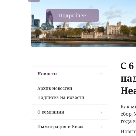
Подробнее
С 
Новости
на
Hea
Архив новостей
Подписка на новости
Как м
О компании
сбор,
года в
Иммиграция и Визы
Новые