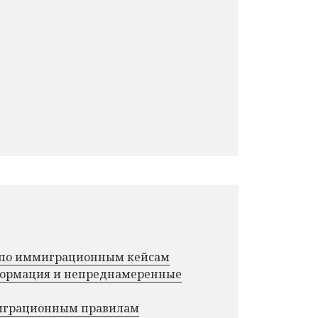
г по иммиграционным кейсам
нформация и непреднамеренные
миграционным правилам