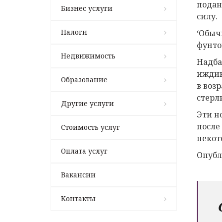
подан
Бизнес услуги
силу.
Налоги
‘Обыч
фунто
Недвижимость
Надба
иждив
Образование
в возр
стерли
Другие услуги
Эти н
после
Стоимость услуг
некот
Оплата услуг
Опубл
Вакансии
Контакты