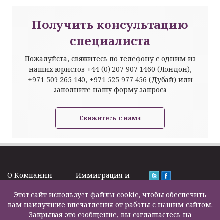
Получить консультацию
специалиста
Пожалуйста, свяжитесь по телефону с одним из
наших юристов
+44 (0) 207 907 1460
(Лондон),
+971 509 265 140
,
+971 525 977 456
(Дубай) или
заполните нашу форму запроса
Свяжитесь с нами
O Kомпании
Иммиграция и
Новости
Визы
Law Firm Limited
Подписка на
Этот сайт использует файлы cookie, чтобы обеспечить
Налоги и пенсии
2000 – 2026©
новости
вам наилучшие впечатления от работы с нашим сайтом.
Бизнес услуги
Задать вопрос
Закрывая это сообщение, вы соглашаетесь на
Недвижимость