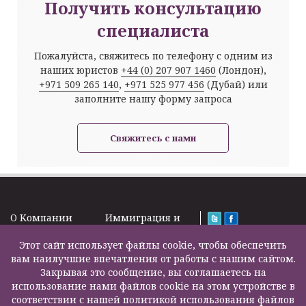
Получить консультацию
специалиста
Пожалуйста, свяжитесь по телефону с одним из
наших юристов
+44 (0) 207 907 1460
(Лондон),
+971 509 265 140
,
+971 525 977 456
(Дубай) или
заполните нашу форму запроса
Свяжитесь с нами
O Kомпании
Иммиграция и
Новости
Визы
Law Firm Limited
Подписка на
Этот сайт использует файлы cookie, чтобы обеспечить
Налоги и пенсии
2000 – 2026©
новости
вам наилучшие впечатления от работы с нашим сайтом.
Бизнес услуги
Задать вопрос
Закрывая это сообщение, вы соглашаетесь на
Недвижимость
Карта сайта
использование нами файлов cookie на этом устройстве в
Образование
Контакты
соответствии с нашей политикой использования файлов
Страхование
F200500002