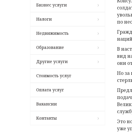
Консу
Бизнес услуги
солда
уволь
Налоги
по не
Гражд
Недвижимость
наций
Образование
В нас
вид н
Другие услуги
они о
Но за
Стоимость услуг
стерл
Оплата услуг
Предл
подач
Вакансии
Велик
служб
Контакты
Это н
уже у