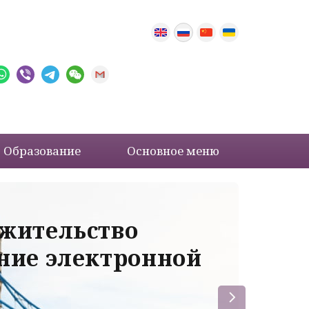
Образование
Основное меню
 жительство
Ва
ение электронной
ле
пр