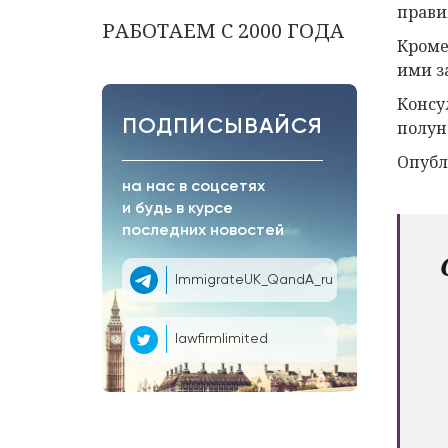
прави
РАБОТАЕМ С 2000 ГОДА
Кроме
ими з
Консу
ПОДПИСЫВАЙСЯ
полун
Опубл
на нас в соцсетях
и будь в курсе
последних новостей
ImmigrateUK_QandA_ru
lawfirmlimited