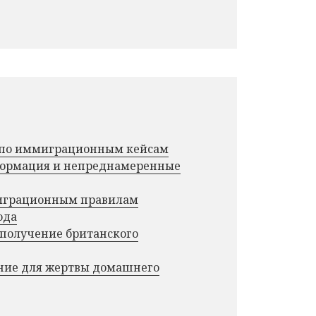
г по иммиграционным кейсам
нформация и непреднамеренные
миграционным правилам
ода
 получение британского
ние для жертвы домашнего