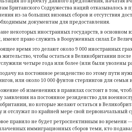
льтация по проекту данного предложения, начатая вче
там Британского Содружества наций отказывалось в п
нения из-за больших визовых сборов и отсутствия д
обходимым документам для предоставления.
ане некоторых иностранных государств, в основном 
, имеют право служить в Вооруженных силах Ее Велич
тоящее время это делают около 9 000 иностранных гр
а жительство, чтобы остаться в Великобритании после
тслужили четыре года или более (или были уволены 
 подачу на постоянное резиденство по этому пути нуж
ингов, или около 10 000 фунтов стерлингов для семьи 
ожение об изменениях в правилах состоит в том, чтоб
у заявления на постоянное резиденство для военнос
обритании, но которые желают остаться в Великобрита
у и отслужат по крайней мере свой первоначальный ср
овое правило не будет ретроспективным во времени —
плаченных иммиграционных сборов теми, кто подавал