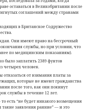
ра, последовала за годами, когда
раве оставаться в Великобритании после
остигнутых соглашений между странами
входящих в Британское Содружество
ества.
аждан. Они имеют право на бессрочный
 окончания службы, но при условии, что
ранее по медицинским показаниям).
но было заплатить 2389 фунтов
из четырех человек.
ы отказаться от взимания платы за
лужащих, которые не имеют гражданства
нии после того, как они покинут
ок службы в течение 12 лет.
 то есть “не будет никакого возмещения
 такие заявления ранние” — и это