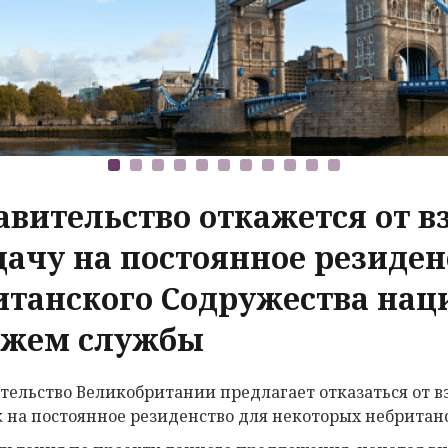
авительство откажется от в
дачу на постоянное резиден
итанского Содружества наци
ажем службы
тельство Великобритании предлагает отказаться от в
к на постоянное резиденство для некоторых небрита