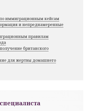
г по иммиграционным кейсам
нформация и непреднамеренные
миграционным правилам
ода
 получение британского
ние для жертвы домашнего
специалиста