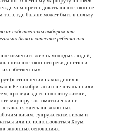
даты по 10-летнему маршруту на ПМЖ
режде чем претендовать на постоянное
того, где баланс может быть в пользу
ло их собственным выбором или
легально было
в качестве ребенка или
бное изменить жизнь молодых людей,
авлении постоянного резиденства и
л их собственным.
рут (в отношении нахождения в
хал в Великобританию нелегально или
тем, проведя здесь половину жизни,
 Этот маршрут автоматически не
 оставался здесь на законных
рабочим визам, супружеским визам и
оваться или не использоваться Хоум
 на законных основаниях.