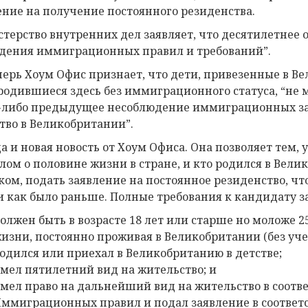
ение на получение постоянного резиденства.
терство внутренних дел заявляет, что десятилетнее
дения иммиграционных правил и требований”.
перь Хоум Офис признает, что дети, привезенные в 
родившиеся здесь без иммиграционного статуса, “не 
-либо предыдущее несоблюдение иммиграционных за
тво в Великобритании”.
а и новая новость от Хоум Офиса. Она позволяет тем, у
лом о половине жизни в стране, и кто родился в Вели
ком, подать заявление на постоянное резиденство, что
и как было раньше. Полные требования к кандидату за
олжен быть в возрасте 18 лет или старше но моложе 2
изни, постоянно проживая в Великобритании (без уче
одился или приехал в Великобританию в детстве;
мел пятилетний вид на жительство; и
мел право на дальнейший вид на жительство в соответ
ммиграционных правил и подал заявление в соответс