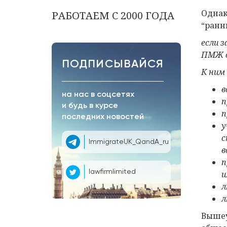
Однак
РАБОТАЕМ С 2000 ГОДА
“ранн
если 
ПМЖ 
ПОДПИСЫВАЙСЯ
К ним
в
на нас в соцсетях
п
и будь в курсе
п
последних новостей
у
с
ImmigrateUK_QandA_ru
в
п
lawfirmlimited
и
л
л
Вышеу