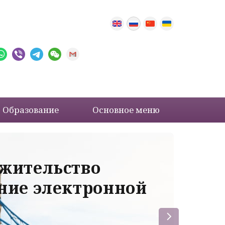
Образование
Основное меню
 жительство
Ва
ение электронной
ле
пр