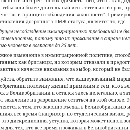
твенный интерес: “необходимость того, чтобы канди
с отбывали более длительный испытательный срок, п
енство, и принцип соблюдения законности”. Примером 
ставления досрочного ПМЖ статуса, является то, где
дущее несоблюдение иммиграционных требований не бы
ственностью, потому что
их проживание в стране не
ого
человека
в возрасте до 25 лет.
ажное изменение в иммиграционной политике, спосо
танных как британцы, но которым отказали в предост
анства в качестве наказания за выбор, который не бы
уйста, обратите внимание, что вышеуказанный марш
обритании половину жизни) применим к тем, кто въе
ся в Великобритании и остался здесь нелегально, а за
т заявление на разрешение остаться на этой основе.
няется к тем, кто законно въехал в Великобританию и
аниях все время (например, по студенческим визам, 
, и это дискреционная уступка, которая может использ
м для тех, кто все время проживал в Великобритании