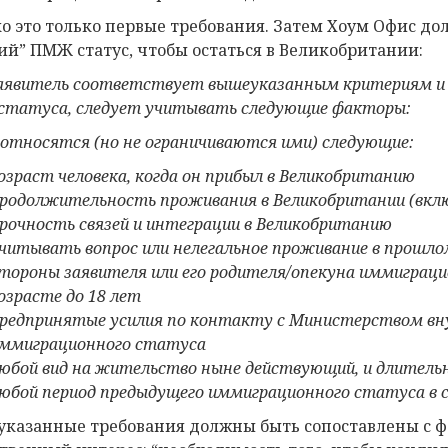
о это только первые требования. Затем Хоум Офис до
ий” ПМЖ статус, чтобы остаться в Великобритании:
заявитель соответствует вышеуказанным критериям и 
статуса
, следует учитывать следующие факторы:
 относятся (но не ограничиваются ими) следующие:
озраст человека, когда он прибыл в Великобританию
родолжительность проживания в Великобритании (вклю
рочность
связей
и интеграции в Великобританию
читывать вопрос или
нелегальное проживание в прошло
тороны заявителя или его родителя/опекуна
иммиграцио
озрасте до 18 лет
редпринятые усилия по контакту
с Министерством вн
ммиграционного статуса
юбой вид на жительство ныне действующий, и длительн
юбой
период
предыдущего иммиграционного статуса в 
казанные требования должны быть сопоставлены с 