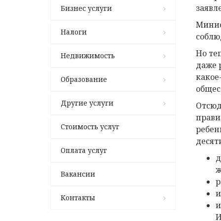
заявл
Бизнес услуги
Минис
Налоги
соблю
Но те
Недвижимость
даже 
какое
Образование
общес
Другие услуги
Отсюд
прави
Стоимость услуг
ребен
десят
Оплата услуг
д
ж
Вакансии
р
и
Контакты
и
И