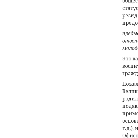
общес
стату
резид
предо
преды
ответ
молод
Это в
воспи
гражд
Пожал
Велик
родил
подаю
приме
основ
т.д.)
Офисо