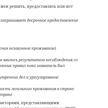
лжен решить, предоставлять или нет
запрашивает досрочное предоставление
чая незаконное проживание)
м явил
ось
результатом несоблюдения со
нных правил пока
заявитель
был
утренних дел и
урегулирование
ость легального проживания в стране
стране
факторами, представляющими