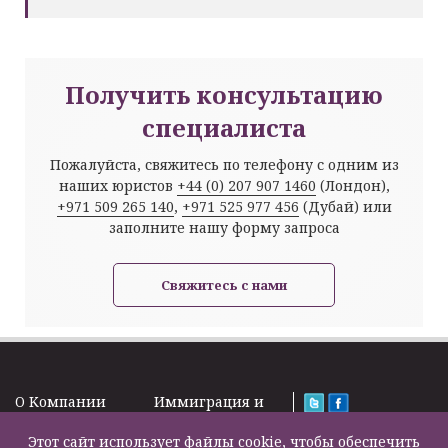
Получить консультацию
специалиста
Пожалуйста, свяжитесь по телефону с одним из
наших юристов
+44 (0) 207 907 1460
(Лондон),
+971 509 265 140
,
+971 525 977 456
(Дубай) или
заполните нашу форму запроса
Свяжитесь с нами
O Kомпании
Иммиграция и
Новости
Визы
Law Firm Limited
Подписка на
Этот сайт использует файлы cookie, чтобы обеспечить
Налоги и пенсии