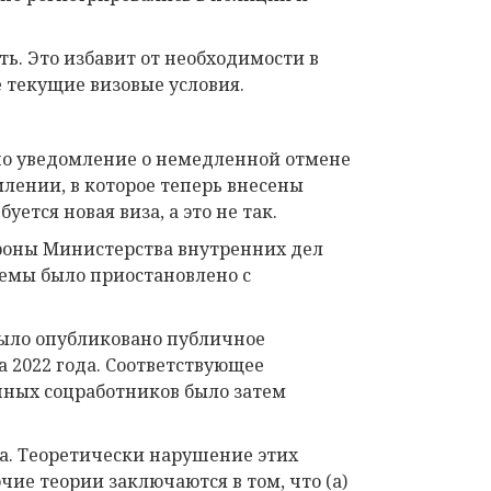
ь. Это избавит от необходимости в
 текущие визовые условия.
но уведомление о немедленной отмене
млении, в которое теперь внесены
уется новая виза, а это не так.
ороны Министерства внутренних дел
хемы было приостановлено с
было опубликовано публичное
а 2022 года. Соответствующее
нных соцработников было затем
она. Теоретически нарушение этих
ие теории заключаются в том, что (а)