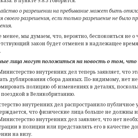
каза. В пункте 9.8.3 говорится:
айство о разрешении на пребывание может быть отклон
ия своего разрешения, если только разрешение не было 
ения.
е менее, мы думаем, что, вероятно, беспокоиться не о
етствующий закон будет отменен в надлежащее время
.
ые лица могут положиться на новость о том, что
Министерство внутренних дел теперь заявляет, что эт
ать дублирования сбора данных. По-видимому, нет н
мировать полицию об изменениях в деталях, поскольк
 поездкой в Великобританию.
терство внутренних дел распространило публичное у
ерждается, что физические лица больше не должны в
Министерство внутренних дел заявляет, что нет необ
трации в полиции или представлять его в качестве д
ении на визу.