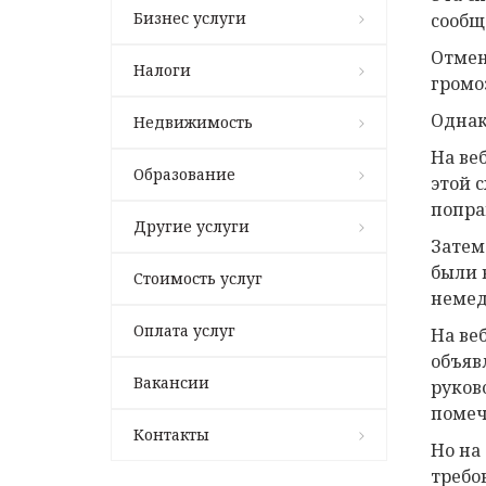
Бизнес услуги
сообщ
Отмен
Налоги
громо
Однак
Недвижимость
На ве
Образование
этой 
поправ
Другие услуги
Затем
были 
Стоимость услуг
немед
Оплата услуг
На ве
объяв
Вакансии
руков
помеч
Контакты
Но на
требо