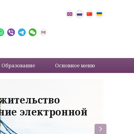
Образование
Основное меню
 жительство
Ва
ение электронной
ле
пр