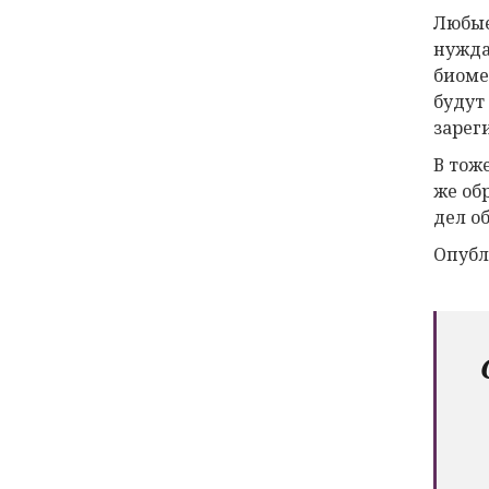
Любые
нужда
биоме
будут
зарег
В тож
же об
дел о
Опубл