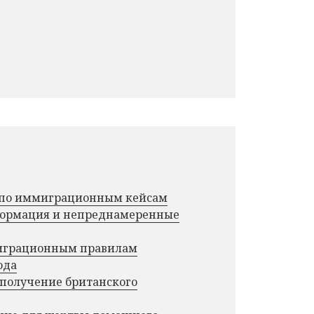
г по иммиграционным кейсам
нформация и непреднамеренные
миграционным правилам
ода
 получение британского