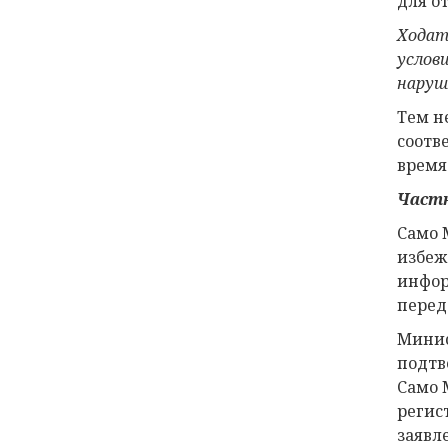
для от
Ходат
услов
наруш
Тем н
соотв
время
Частн
Само 
избеж
инфор
перед
Минис
подтв
Само 
регис
заявл