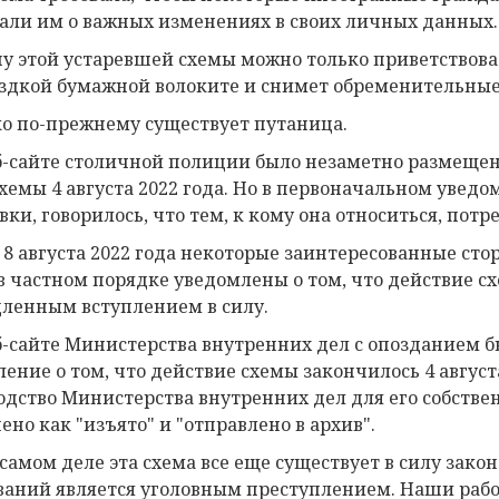
али им о важных изменениях в своих личных данных.
у этой устаревшей схемы можно только приветствоват
здкой бумажной волоките и снимет обременительные
о по-прежнему существует путаница.
б-сайте столичной полиции было незаметно размеще
схемы 4 августа 2022 года. Но в первоначальном уведо
ки, говорилось, что тем, к кому она относиться, потреб
 8 августа 2022 года некоторые заинтересованные ст
в частном порядке уведомлены о том, что действие с
ленным вступлением в силу.
б-сайте Министерства внутренних дел с опозданием 
ление о том, что действие схемы закончилось 4 август
одство Министерства внутренних дел для его собстве
ено как "изъято" и "отправлено в архив".
 самом деле эта схема все еще существует в силу зак
ваний является уголовным преступлением. Наши рабоч