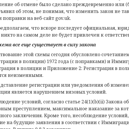
ление об отмене было сделано преждевременно или (б
бъявил об этом, не понимая, что изменить закон не та
и поправки на веб-сайт gov.uk.
едполагаем, что вскоре последует официальная, юрид
 никто на самом деле не будет привлечен к ответстве
хема все еще существует в силу закона
твование этой схемы сегодня обусловлено сочетани
страции в полиции) 1972 года (с поправками) и Иммиг
трация в полиции и Приложение 2: Регистрация в пол
тся неизменными.
дставление регистрации или уведомления об измене
иции является нарушением визовых условий.
юдение условий, согласно статье 24(1)(b)(ii) Закона 
вным преступлением, максимальное наказание за кот
ного заключения. Кроме того, несоблюдение условий,
ие на будущие заявления в соответствии с Иммиграц