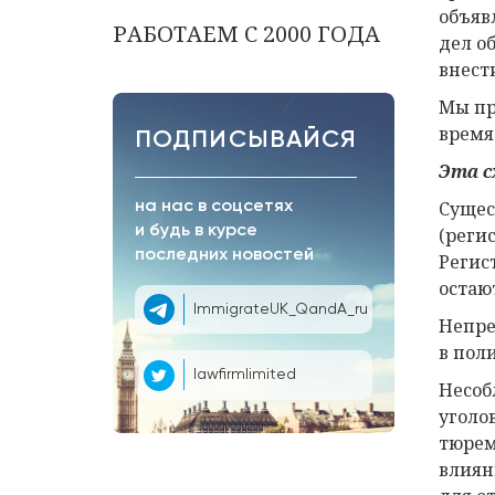
объяв
РАБОТАЕМ С 2000 ГОДА
дел о
внест
Мы пр
время
ПОДПИСЫВАЙСЯ
Эта с
Сущес
на нас в соцсетях
и будь в курсе
(реги
последних новостей
Регис
остаю
ImmigrateUK_QandA_ru
Непре
в пол
lawfirmlimited
Несобл
уголо
тюрем
влиян