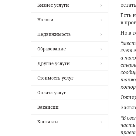
остат
Бизнес услуги
Есть 
Налоги
в про
Но в 
Недвижимость
“
мест
Образование
счет 
а так
Другие услуги
стерл
сообщ
Стоимость услуг
также
котор
Оплата услуг
Ожида
Вакансии
Заявл
“В св
Контакты
часть
прави