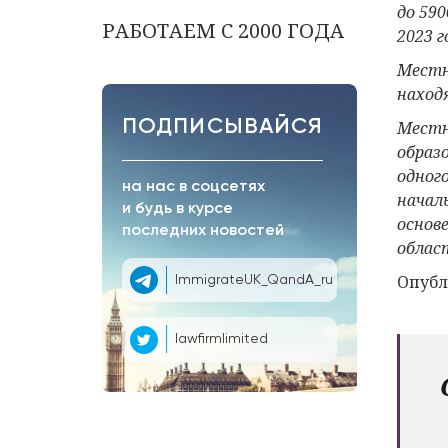
до 59
РАБОТАЕМ С 2000 ГОДА
2023 г
Местн
наход
ПОДПИСЫВАЙСЯ
Местн
образ
одного
на нас в соцсетях
начал
и будь в курсе
основ
последних новостей
облас
Опубл
ImmigrateUK_QandA_ru
lawfirmlimited