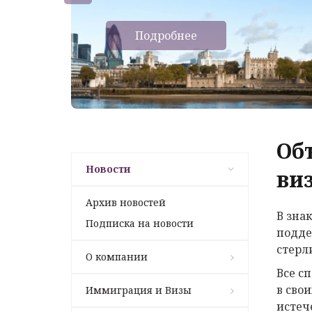
Подробнее
Об
Новости
ви
Архив новостей
В зна
Подписка на новости
подде
стерл
О компании
Все с
в сво
Иммиграция и Визы
истеч