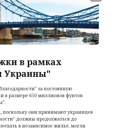
жки в рамках
я Украины"
"благодарности" за постоянную
и в размере 650 миллионов фунтов
ы".
яц, поскольку они принимают украинцев
арности" должны продолжаться до
ереехать в независимое жилье, могли