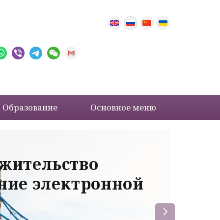
Образование
Основное меню
 жительство
Ва
ение электронной
ле
пр