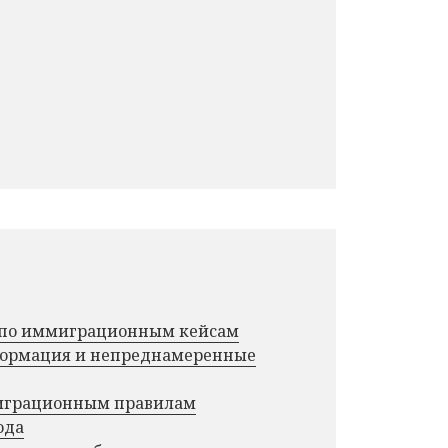
г по иммиграционным кейсам
нформация и непреднамеренные
миграционным правилам
ода