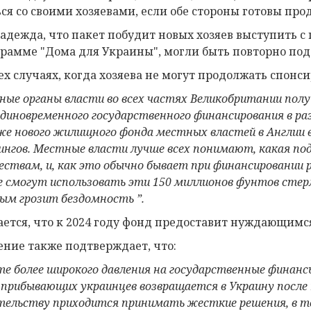
ься со своими хозяевами, если обе стороны готовы про
надежда, что пакет побудит новых хозяев выступить с
грамме "Дома для Украины", могли быть повторно под
тех случаях, когда хозяева не могут продолжать спон
ные органы власти
во всех частях Великобритании пол
единовременного государственного финансирования в ра
же нового жилищного фонда местных властей в Англии 
ингов. Местные власти лучше всех понимают, какая п
ествам, и, как это обычно бывает при финансировании 
 смогут использовать эти 150 миллионов фунтов стерл
ым грозит бездомность ”.
ется, что к 2024 году фонд предоставит нуждающимся
ение также подтверждает, что:
ете более широкого давления на государственные фина
 прибывающих украинцев возвращается в Украину после
тельству приходится принимать жесткие решения, в т