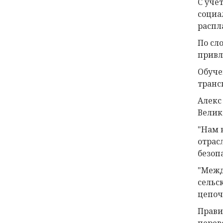
С уче
социа
распла
По сл
привл
Обуче
транс
Алекс
Велик
"Нам 
отрас
безоп
"Межд
сельс
цепочк
Прави
перев