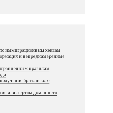
г по иммиграционным кейсам
нформация и непреднамеренные
миграционным правилам
ода
 получение британского
ние для жертвы домашнего