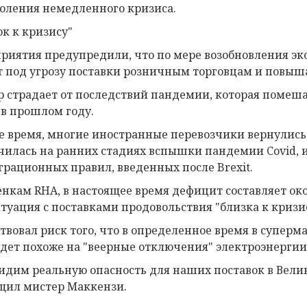
оления немедленного кризиса.
ок к кризису"
риятия предупредили, что по мере возобновления эк
т под угрозу поставки розничным торговцам и повыш
р страдает от последствий пандемии, которая помеш
 в прошлом году.
же время, многие иностранные перевозчики вернулись
чилась на ранних стадиях вспышки пандемии Covid, и 
рационных правил, введенных после Brexit.
енкам RHA, в настоящее время дефицит составляет окол
итуация с поставками продовольствия "близка к кризи
твовал риск того, что в определенное время в суперм
удет похоже на "веерные отключения" электроэнергии,
идим реальную опасность для наших поставок в Вели
бщил мистер Маккензи.