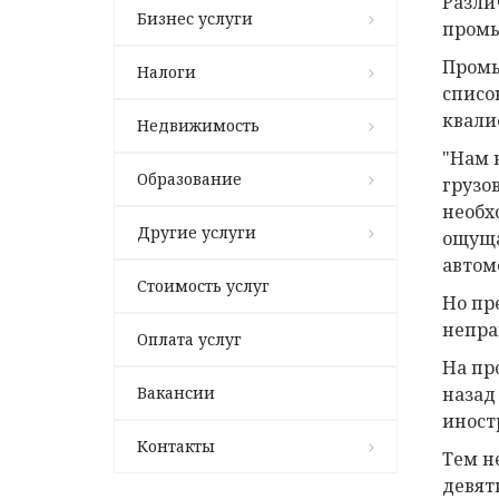
Разли
Бизнес услуги
промы
Промы
Налоги
списо
квали
Недвижимость
"Нам 
Образование
грузо
необх
Другие услуги
ощуща
автом
Стоимость услуг
Но пр
непра
Оплата услуг
На пр
Вакансии
назад
иност
Контакты
Тем н
девят