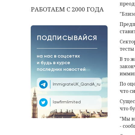
преод
РАБОТАЕМ С 2000 ГОДА
"Близ
Предп
стави
ПОДПИСЫВАЙСЯ
Секто
тесты
на нас в соцсетях
В то 
и будь в курсе
закон
последних новостей
иммиг
По оц
ImmigrateUK_QandA_ru
что с
Сущес
lawfirmlimited
что б
"Мы в
- соо