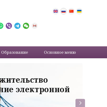
Образование
Основное меню
 жительство
Ва
ение электронной
ле
пр