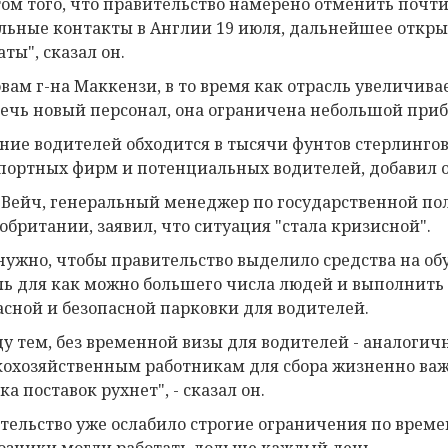
том того, что правительство намерено отменить почт
льные контакты в Англии 19 июля, дальнейшее откр
ты", сказал он.
овам г-на Маккензи, в то время как отрасль увеличив
ечь новый персонал, она ограничена небольшой при
ние водителей обходится в тысячи фунтов стерлингов
портных фирм и потенциальных водителей, добавил о
 Вейч, генеральный менеджер по государственной пол
обритании, заявил, что ситуация "стала кризисной".
нужно, чтобы правительство выделило средства на об
ль для как можно большего числа людей и выполнить 
асной и безопасной парковки для водителей.
у тем, без временной визы для водителей - аналогич
кохозяйственным работникам для сбора жизненно важн
а поставок рухнет", - сказал он.
тельство уже ослабило строгие ограничения по време
озчики могли работать дольше каждый день.