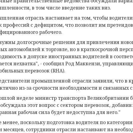
чные правительственные ведомства обсуждали вариа
шленности, в том числе введение таких виз.
шленная отрасль настаивает на том, чтобы водители
к профессий с дефицитом, что позволит им претендов
фицированного рабочего.
нужны долгосрочные решения для привлечения новог
вых автомобилей к торговле, но в краткосрочной перс
одимость в допуске иностранных водителей в соответ
ется нехватка", - сообщил Род Маккензи, управляющ
обильных перевозок (RHA).
едставители промышленной отрасли заявили, что в к
ктично из-за срочности необходимости и связанных с 
ошлой неделе министр транспорта Великобритании бар
 обсуждала этот вопрос с сектором перевозок, добавив
ранная рабочая сила будет недоступна для него."
е менее, поскольку подготовка водителя по категори
и месяцев, сотрудники отрасли настаивают на необх