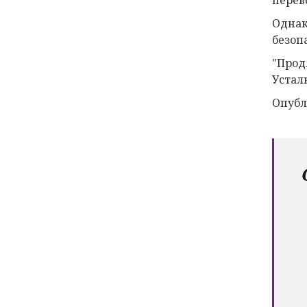
Однак
безоп
"Прод
Устал
Опубл