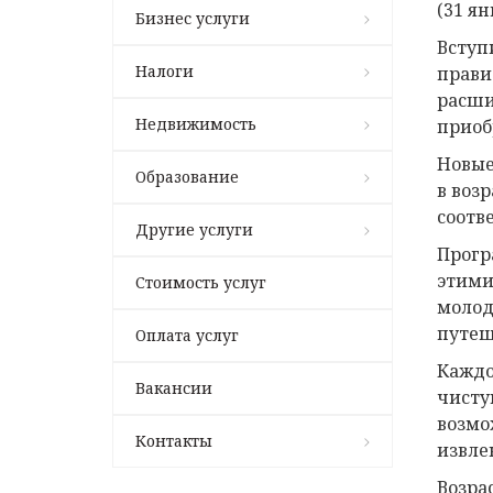
(31 ян
Бизнес услуги
Вступ
Налоги
прави
расши
Недвижимость
приоб
Новые
Образование
в воз
соотв
Другие услуги
Прогр
этими
Стоимость услуг
молод
путеш
Оплата услуг
Каждо
Вакансии
чисту
возмо
Контакты
извле
Возра