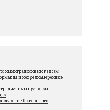
г по иммиграционным кейсам
нформация и непреднамеренные
миграционным правилам
ода
 получение британского