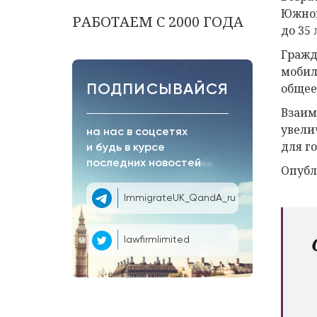
Южной
РАБОТАЕМ С 2000 ГОДА
до 35 
Гражд
мобил
общее
ПОДПИСЫВАЙСЯ
Взаим
увели
на нас в соцсетях
для г
и будь в курсе
последних новостей
Опубл
ImmigrateUK_QandA_ru
lawfirmlimited