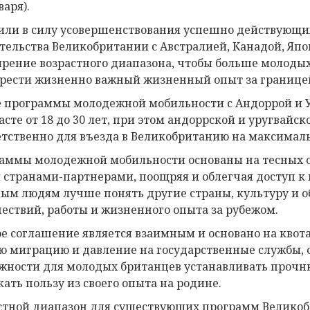
варя).
или в силу усовершенствования успешно действующ
тельства Великобритании с Австралией, Канадой, Яп
рение возрастного диапазона, чтобы больше молоды
рести жизненно важный жизненный опыт за границе
 программы молодежной мобильности с Андоррой и Ур
расте от 18 до 30 лет, при этом андоррской и уругвайс
етственно для въезда в Великобританию на максималь
аммы молодежной мобильности основаны на тесных 
 странами-партнерами, поощряя и облегчая доступ к
ым людям лучше понять другие страны, культуру и 
ествий, работы и жизненного опыта за рубежом.
е соглашение является взаимным и основано на квота
ю миграцию и давление на государственные службы, 
жности для молодых британцев устанавливать прочные
кать пользу из своего опыта на родине.
стной диапазон для существующих программ Великоб