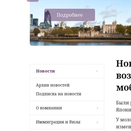
Подробнее
Но
Новости
во
мо
Архив новостей
Подписка на новости
Были 
О компании
Япони
У мол
Иммиграция и Визы
измен