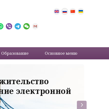
Образование
Основное меню
 жительство
Ва
ение электронной
ле
пр