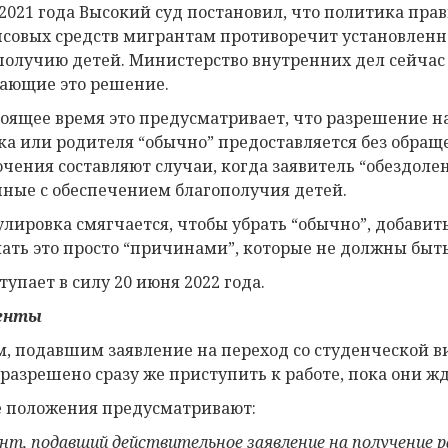
 2021 года Высокий суд постановил, что политика пра
совых средств мигрантам противоречит установленно
получию детей. Министерство внутренних дел сейчас
ающие это решение.
тоящее время это предусматривает, что разрешение н
ка или родителя “обычно” предоставляется без обращ
чения составляют случаи, когда заявитель “обездоле
нные с обеспечением благополучия детей.
лировка смягчается, чтобы убрать “обычно”, добави
лать это просто “причинами”, которые не должны быт
тупает в силу 20 июня 2022 года.
енты
, подавшим заявление на переход со студенческой ви
 разрешено сразу же приступить к работе, пока они ж
 положения предусматривают:
нт, подавший действительное заявление на получение р