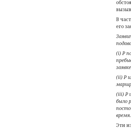
обсто
вызыв
В час
его з
Заяви
подава
(
i
)
P
по
пребы
заявке
(
ii
)
P
и
маршр
(
iii
)
P
было 
посто
время.
Эти и