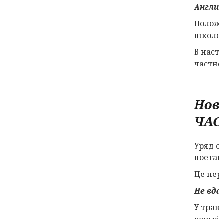
Англи
Полож
школе
В нас
частно
Нов
ЧА
Уряд 
поета
Це пер
Не вд
У тра
кошті