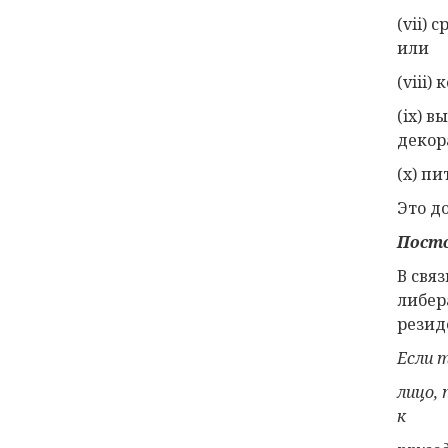
(vii)
или
(viii
(ix) 
декор
(x) п
Это д
Посто
В свя
либер
резид
Если 
лицо,
к