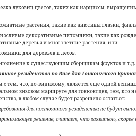
 срезка луковиц цветов, таких как нарциссы, выращен
) комнатные растения, такие как анютины глазки, фиал
выносливые декоративные питомники, такие как рожде
ативные деревья и многолетние растения; или
итомники для деревьев и лесов.
ополнение к существующим сборщикам фруктов и т.д. и 
янное резиденство по
Виз
е
для Гонконгского Брита
зи с тем, что, по-видимому, является еще одной вспыш
альном визовом маршруте для гонконгцев, тем, кто н
енство, в любом случае будет разрешено остаться:
требования для
постоянного резиденства
не будут выпо
 принимающее решение, считает, что заявитель, скорее