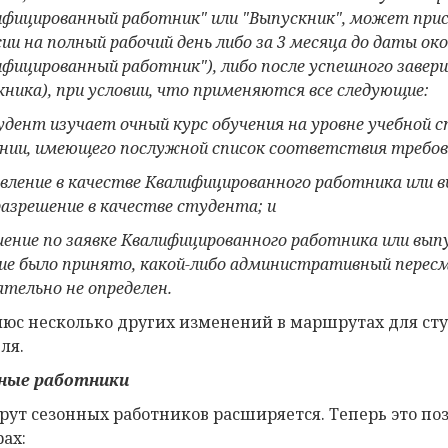
ифицированный работник" или "Выпускник", может при
ии на полный рабочий день либо за 3 месяца до даты ок
ифицированный работник"), либо после успешного завер
кника), при условии, что применяются все следующие:
тудент изучает очный курс обучения на уровне
учебной
с
ении
, имеющего послужной список соответствия требов
явление в качестве Квалифицированного работника или 
разрешение в качестве студента; и
шение по заявке Квалифицированного работника или выпу
ие было принято, какой-либо административный пересм
ательно не определен.
люс несколько других изменений в маршрутах для сту
ля.
нные
работники
ут сезонных работников расширяется. Теперь это по
рах: