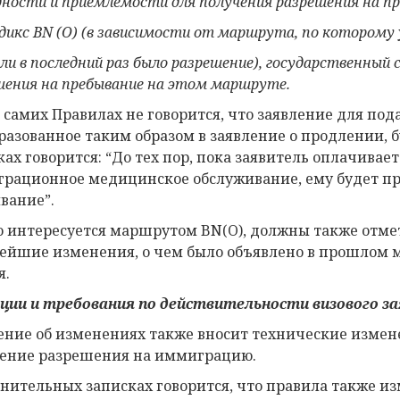
дности и приемлемости для получения разрешения на пр
дикс
BN
(
O
) (в зависимости от маршрута, по которому 
ли в последний раз было разрешение), государственный
шения на пребывание на этом маршруте.
в самих Правилах не говорится, что заявление для под
разованное таким образом в заявление о продлении, 
ках говорится: “До тех пор, пока заявитель оплачива
рационное медицинское обслуживание, ему будет пр
вание”.
то интересуется маршрутом BN(O), должны также отме
ейшие изменения, о чем было объявлено в прошлом мес
я.
ции и
требования по действительности визового за
ение об изменениях также вносит технические измен
ение разрешения на иммиграцию.
снительных записках говорится, что правила также и