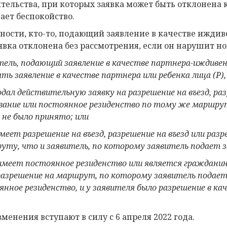
ятельства, при которых заявка может быть отклонена 
ает беспокойство.
тности, кто-то, подающий заявление в качестве иждив
аявка отклонена без рассмотрения, если он нарушит н
тель, подающий заявление в качестве партнера-иждивен
ть заявление в качестве партнера или ребенка лица (P
)
дал действительную заявку на разрешение на въезд, раз
вание или
постоянное резиденство
по тому же маршруту
 не было принято; или
меет разрешение на въезд, разрешение на въезд или раз
уту, что и заявитель, по которому заявитель подает з
имеет постоянное резиденство
или является гражданин
разрешение на маршрут, по которому заявитель подает 
янное резиденство
, и у заявителя было разрешение в ка
зменения вступают в силу с 6 апреля 2022 года.