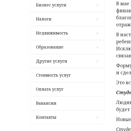
В мае
Бизнес услуги
финан
благо
Налоги
отраж
Недвижимость
В нас
ребен
Образование
Исклю
связа
Другие услуги
Форму
и сде
Стоимость услуг
Это вс
Оплата услуг
Студ
Людям
Вакансии
будет
Контакты
Новые
Студе