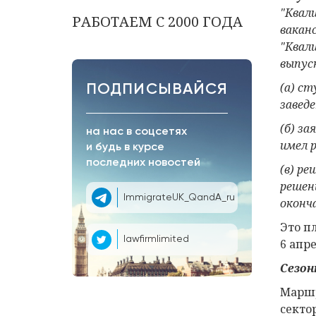
"Квал
РАБОТАЕМ С 2000 ГОДА
ваканс
"Квал
выпус
(а) с
ПОДПИСЫВАЙСЯ
завед
(б) за
на нас в соцсетях
имел 
и будь в курсе
последних новостей
(в) ре
решен
ImmigrateUK_QandA_ru
оконч
Это п
lawfirmlimited
6 апре
Сезо
Маршр
секто