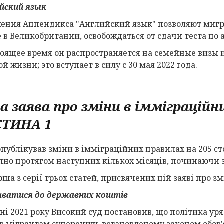
йский язык
ения Аппендикса "Английский язык" позволяют мигр
 в Великобритании, освобождаться от сдачи теста по 
тоящее время он распространяется на семейные визы
й жизни; это вступает в силу с 30 мая 2022 года.
а заява про зміни в імміграційн
СТИНА
1
опублікував зміни в імміграційних правилах на 205 ст
пно протягом наступних кількох місяців, починаючи з 
ша з серії трьох статей, присвячених цій заяві про зм
аватися до державних коштів
вні 2021 року Високий суд постановив, що політика ур
в мігрантам суперечить встановленому законом обов'