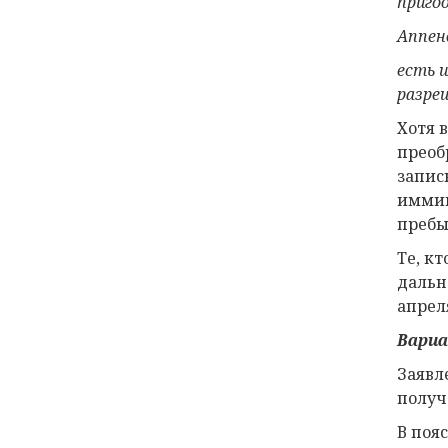
приго
Аппен
есть и
разре
Хотя 
преоб
запис
иммиг
пребы
Те, к
дальн
апрел
Вариа
Заявл
получ
В поя