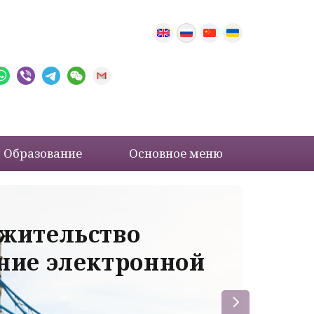
Образование
Основное меню
 жительство
Ва
ение электронной
ле
пр