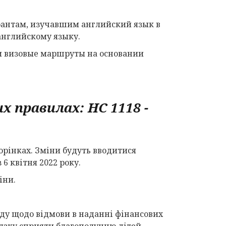
антам, изучавшим английский язык в
английскому языку.
 и визовые маршруты на основании
их правилах:
HC
1118 -
орінках. Зміни будуть вводитися
6 квітня 2022 року.
іни.
яду щодо відмови в наданні фінансових
язку сприяти благополуччю дітей.