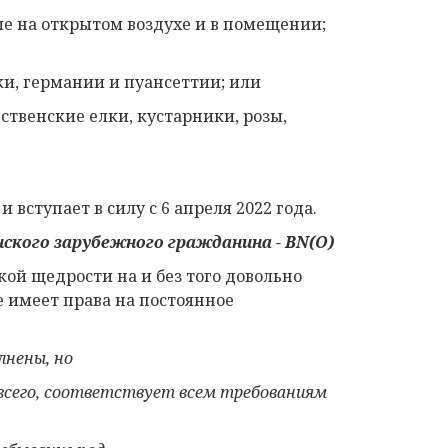
ные на открытом воздухе и в помещении;
ки, германии и пуансеттии; или
ственские елки, кустарники, розы,
вступает в силу с 6 апреля 2022 года.
нского зарубежного гражданина
-
BN
(
O
)
кой щедрости на и без того довольно
е имеет права на постоянное
лнены, но
 всего, соответствует всем требованиям