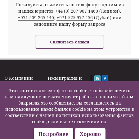
Пожалуйста, свяжитесь по телефону с одним из
наших юристов
+44 (0) 207 907 1460
(Лондон),
+971 509 265 140
,
+971 525 977 456
(Дубай) или
заполните нашу форму запроса
Свяжитесь с нами
O Kомпании
Иммиграция и
Новости
Визы
Law Firm Limited
Подписка на
Этот сайт использует файлы cookie, чтобы обеспечить
Налоги и пенсии
2000 – 2026©
новости
вам наилучшие впечатления от работы с нашим сайтом.
Бизнес услуги
Задать вопрос
Закрывая это сообщение, вы соглашаетесь на
Недвижимость
Карта сайта
использование нами файлов cookie на этом устройстве в
Образование
Контакты
соответствии с нашей политикой использования файлов
Страхование
F200500002
cookie, если вы не отключили их.
жизни
Другие услуги
Подробнее
Хорошо