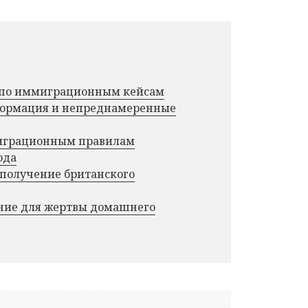
г по иммиграционным кейсам
нформация и непреднамеренные
миграционным правилам
ода
 получение британского
ние для жертвы домашнего