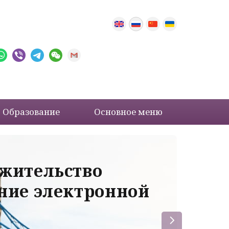
Образование
Основное меню
 жительство
Ва
ение электронной
ле
пр