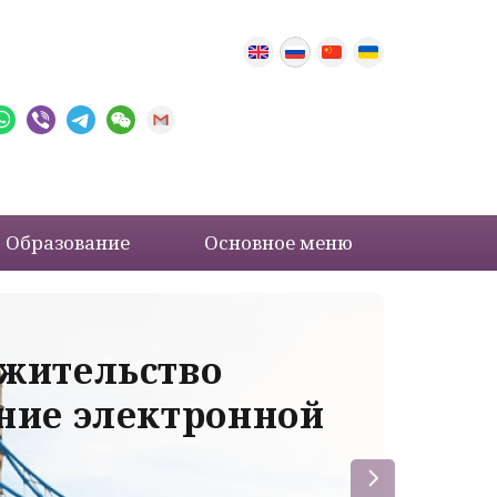
Образование
Основное меню
 жительство
Ва
ение электронной
ле
пр