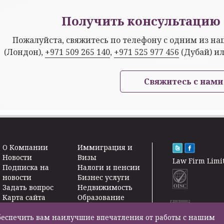
Получить консультацию 
Пожалуйста, свяжитесь по телефону с одним из н
(Лондон),
+971 509 265 140
,
+971 525 977 456
(Дубай) и
Свяжитесь с нами
O Kомпании
Иммиграция и
Новости
Визы
Law Firm Limi
Подписка на
Налоги и пенсии
новости
Бизнес услуги
Задать вопрос
Недвижимость
Карта сайта
Образование
F200500002
Контакты
Страхование
жизни
 обеспечить вам наилучшие впечатления от работы с нашим