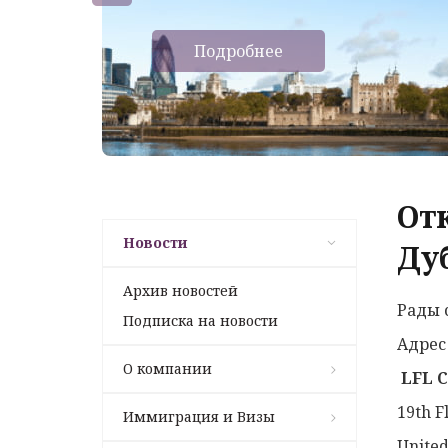
Подробнее
От
Новости
Ду
Архив новостей
Рады 
Подписка на новости
Адрес
О компании
LFL
C
19th F
Иммиграция и Визы
United