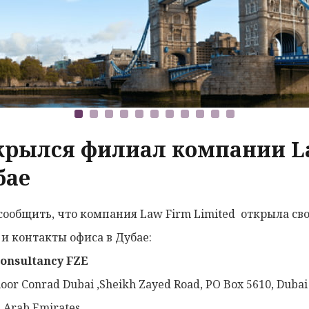
крылся филиал компании Lа
бае
сообщить, что компания Lаw Firm Limited открыла св
 и контакты офиса в Дубае:
onsultancy FZE
loor Conrad Dubai ,Sheikh Zayed Road, PO Box 5610, Dubai
 Arab Emirates