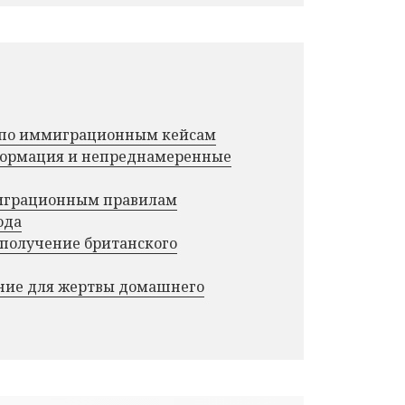
г по иммиграционным кейсам
нформация и непреднамеренные
миграционным правилам
ода
 получение британского
ние для жертвы домашнего