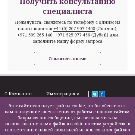
Получить консультацию
специалиста
Пожалуйста, свяжитесь по телефону с одним из
наших юристов
+44 (0) 207 907 1460
(Лондон),
+971 509 265 140
,
+971 525 977 456
(Дубай) или
заполните нашу форму запроса
Свяжитесь с нами
O Kомпании
Иммиграция и
Новости
Визы
Law Firm Limited
Подписка на
Этот сайт использует файлы cookie, чтобы обеспечить
Налоги и пенсии
2000 – 2026©
новости
вам наилучшие впечатления от работы с нашим сайтом.
Бизнес услуги
Задать вопрос
Закрывая это сообщение, вы соглашаетесь на
Недвижимость
Карта сайта
использование нами файлов cookie на этом устройстве в
Образование
Контакты
соответствии с нашей политикой использования файлов
Страхование
F200500002