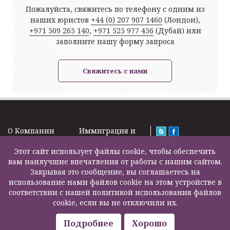
Пожалуйста, свяжитесь по телефону с одним из
наших юристов
+44 (0) 207 907 1460
(Лондон),
+971 509 265 140
,
+971 525 977 456
(Дубай) или
заполните нашу форму запроса
Свяжитесь с нами
O Kомпании
Иммиграция и
Новости
Визы
Law Firm Limited
Подписка на
Этот сайт использует файлы cookie, чтобы обеспечить
Налоги и пенсии
2000 – 2026©
новости
вам наилучшие впечатления от работы с нашим сайтом.
Бизнес услуги
Задать вопрос
Закрывая это сообщение, вы соглашаетесь на
Недвижимость
Карта сайта
использование нами файлов cookie на этом устройстве в
Образование
Контакты
соответствии с нашей политикой использования файлов
Страхование
F200500002
cookie, если вы не отключили их.
жизни
Другие услуги
Подробнее
Хорошо