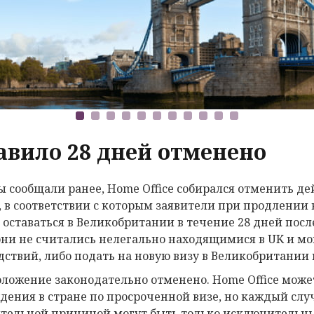
авило 28 дней отменено
ы сообщали ранее, Home Office собирался отменить де
, в соответствии с которым заявители при продлении
 оставаться в Великобритании в течение 28 дней пос
они не считались нелегально находящимися в UK и мо
дствий, либо подать на новую визу в Великобритании 
оложение законодательно отменено. Hоme Office может
дения в стране по просроченной визе, но каждый сл
тельной причиной могут быть только исключительны