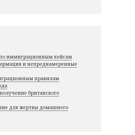
г по иммиграционным кейсам
нформация и непреднамеренные
миграционным правилам
ода
 получение британского
ние для жертвы домашнего