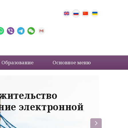
Образование
Основное меню
 жительство
Ва
ение электронной
ле
пр