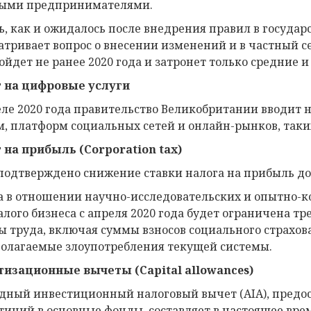
ыми предпринимателями.
ь, как и ожидалось после внедрения правил в государ
атривает вопрос о внесении изменений и в частный се
ойдет не ранее 2020 года и затронет только средние 
 на цифровые услуги
еле 2020 года правительство Великобритании вводит 
м, платформ социальных сетей и онлайн-рынков, таких 
 на прибыль (
Corporation
tax
)
подтверждено снижение ставки налога на прибыль до 
а в отношении научно-исследовательских и опытно-кон
алого бизнеса с апреля 2020 года будет ограничена 
ы труда, включая суммы взносов социального страхов
олагаемые злоупотребления текущей системы.
изационные вычеты (Capital allowances)
дный инвестиционный налоговый вычет (AIA), пред
тиций в основные фонды, составляет в настоящее время