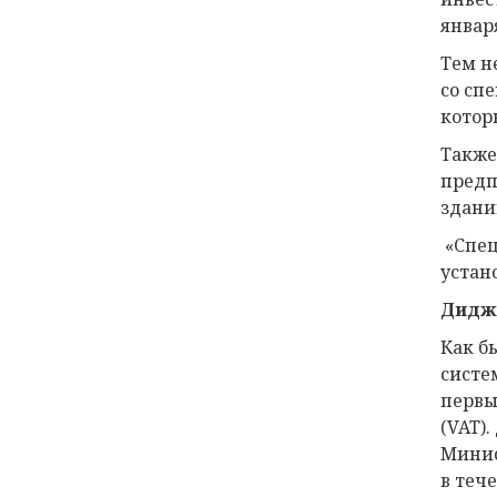
январ
Тем н
со сп
котор
Также 
предп
здани
«Спец
устан
Диджи
Как б
систе
первы
(VAT)
Минис
в теч