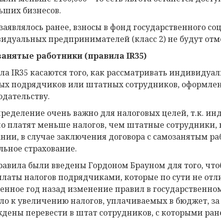
ьших бизнесов.
 заявлялось ранее, взносы в фонд государственного со
идуальных предпринимателей (класс 2) не будут отм
анятые работники (правила IR35)
ла IR35 касаются того, как рассматривать индивидуа
ых подрядчиков или штатных сотрудников, оформлен
одательству.
пределение очень важно для налоговых целей, т.к. 
о платят меньше налогов, чем штатные сотрудники, 
нии, в случае заключения договора с самозанятым раб
льное страхование.
равила были введены Гордоном Брауном для того, чт
платы налогов подрядчиками, которые по сути не отл
енное год назад изменение правил в государственно
ло к увеличению налогов, уплачиваемых в бюджет, за 
дены перевести в штат сотрудников, с которыми ран