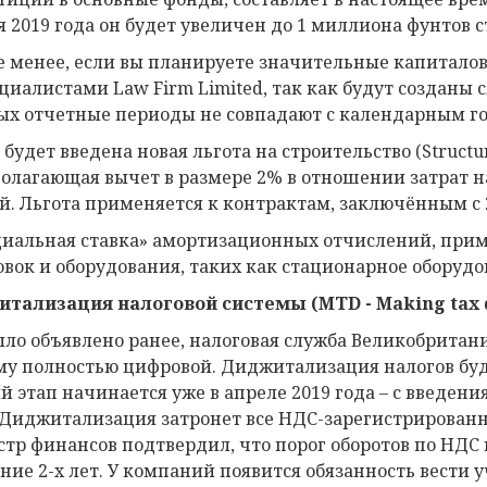
я 2019 года он будет увеличен до 1 миллиона фунтов с
е менее, если вы планируете значительные капиталов
ециалистами Law Firm Limited, так как будут созданы
ых отчетные периоды не совпадают с календарным г
будет введена новая льгота на строительство (Structure
олагающая вычет в размере 2% в отношении затрат н
й. Льгота применяется к контрактам, заключённым с 2
иальная ставка» амортизационных отчислений, при
овок и оборудования, таких как стационарное оборудо
тализация налоговой системы (
MTD
-
Making
tax
ыло объявлено ранее, налоговая служба Великобритан
му полностью цифровой. Диджитализация налогов буде
й этап начинается уже в апреле 2019 года – с введен
. Диджитализация затронет все НДС-зарегистрированн
тр финансов подтвердил, что порог оборотов по НДС 
ение 2-х лет. У компаний появится обязанность вести