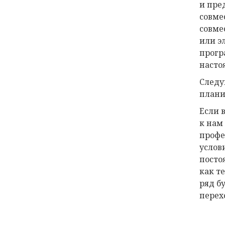
и пре
совме
совме
или э
прогр
насто
Следу
плани
Если 
к нам
профе
услов
посто
как т
ряд б
перех