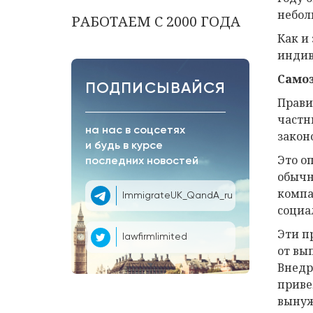
небол
РАБОТАЕМ С 2000 ГОДА
Как и
индив
Самоз
ПОДПИСЫВАЙСЯ
Прави
частн
на нас в соцсетях
закон
и будь в курсе
Это о
последних новостей
обычн
компа
ImmigrateUK_QandA_ru
социа
Эти п
lawfirmlimited
от вы
Внедр
приве
вынуж