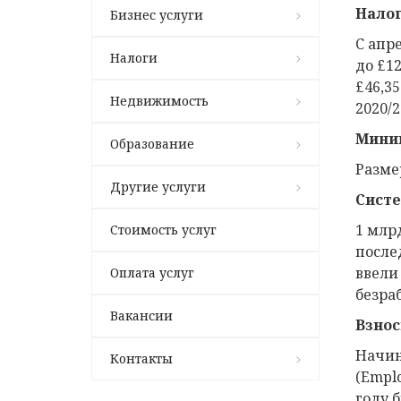
Налог
Бизнес услуги
С апр
Налоги
до £1
£46,35
Недвижимость
2020/2
Миним
Образование
Разме
Другие услуги
Систе
1 млр
Стоимость услуг
после
ввели
Оплата услуг
безра
Вакансии
Взнос
Начин
Контакты
(Empl
году 