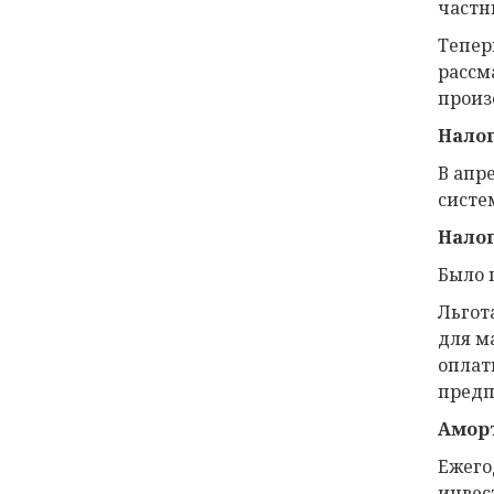
частн
Тепер
рассм
произ
Налог
В апр
систе
Налог
Было 
Льгот
для м
оплат
предп
Аморт
Ежего
инвес