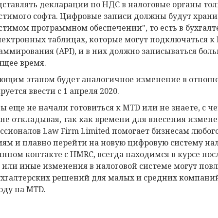
дставлять декларации по НДС в налоговые органы тол
стимого софта. Цифровые записи должны будут храни
стимом программном обеспечении", то есть в бухгал
лектронных таблицах, которые могут подключаться к
аммирования (API), и в них должно записываться бол
ящее время.
ющим этапом будет аналогичное изменение в отноше
руется ввести с 1 апреля 2020.
вы еще не начали готовиться к MTD или не знаете, с 
 не откладывая, так как времени для внесения измен
ссионалов Law Firm Limited помогает бизнесам любог
иям и плавно перейти на новую цифровую систему на
янном контакте с HMRC, всегда находимся в курсе по
е или иные изменения в налоговой системе могут повли
ухгалтерских решений для малых и средних компаний
оду на MTD.