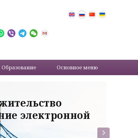
Образование
Основное меню
 жительство
Ва
ение электронной
ле
пр