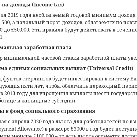
 на доходы (
Income
tax
)
еля 2019 года необлагаемый годовой минимум дохода (p
2,500, а начальный порог доходов, облагаемых по пов
0 до £50,000. Эти правила будут действовать в течение
1.
альная заработная плата
р минимальной часовой ставки заработной платы увелич
ма единых социальных выплат (Universal Credit)
д фунтов стерлингов будет инвестирован в систему Е
дующих пяти лет, чтобы облегчить переходный перио
 в 2013 году для упрощения выплаты шести государст
ботице и жилищные субсидии.
ы в фонд социального страхования
ая с апреля 2020 года льгота для работодателей по в
oyment Allowance) в размере £3000 в год будет доступ
были меньше £100,000 – то есть льгота останется дост