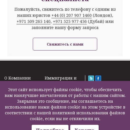
Пожалуйста, свяжитесь по телефону с одним из
наших юристов
+44 (0) 207 907 1460
(Лондон),
+971 509 265 140
,
+971 525 977 456
(Дубай) или
заполните нашу форму запроса
Свяжитесь с нами
O Kомпании
Иммиграция и
Новости
Визы
Law Firm Limited
Подписка на
Этот сайт использует файлы cookie, чтобы обеспечить
Налоги и пенсии
2000 – 2026©
новости
вам наилучшие впечатления от работы с нашим сайтом.
Бизнес услуги
Задать вопрос
Закрывая это сообщение, вы соглашаетесь на
Недвижимость
Карта сайта
использование нами файлов cookie на этом устройстве в
Образование
Контакты
соответствии с нашей политикой использования файлов
Страхование
F200500002
cookie, если вы не отключили их.
жизни
Другие услуги