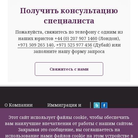
Получить консультацию
специалиста
Пожалуйста, свяжитесь по телефону с одним из
наших юристов
+44 (0) 207 907 1460
(Лондон),
+971 509 265 140
,
+971 525 977 456
(Дубай) или
заполните нашу форму запроса
Свяжитесь с нами
O Kомпании
Иммиграция и
Новости
Визы
Law Firm Limited
Подписка на
Этот сайт использует файлы cookie, чтобы обеспечить
Налоги и пенсии
2000 – 2026©
новости
вам наилучшие впечатления от работы с нашим сайтом.
Бизнес услуги
Задать вопрос
Закрывая это сообщение, вы соглашаетесь на
Недвижимость
Карта сайта
использование нами файлов cookie на этом устройстве в
Образование